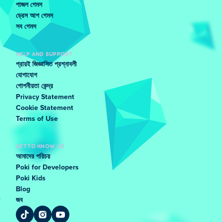
পাজল গেমস
ড্রেস আপ গেমস
সব গেমস
HELP AND SUPPORT
প্রায়ই জিজ্ঞাসিত প্রশ্নাবলী
যোগাযোগ
গোপনীয়তা কেন্দ্র
Privacy Statement
Cookie Statement
Terms of Use
GET TO KNOW US
আমাদের পরিচয়
Poki for Developers
Poki Kids
Blog
জব