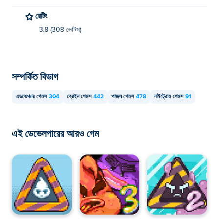
রেটিং
3.8 (308 ভোটস)
সম্পর্কিত বিভাগ
এডভেঞ্চার গেমস
304
ব্রেইন গেমস
442
পাজল গেমস
478
নাইট্রোম গেমস
91
এই ডেভেলপারের আরও গেম