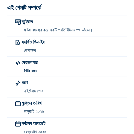
মিরর ইমেজ কিভাবে খেলবেন?
এই গেমটি সম্পর্কে
একটি আয়নাযুক্ত পথ আঁকতে মাউস ব্যবহার করুন!
কন্ট্রোল
মিরর ইমেজ কে তৈরি করেছেন?
মাউস ব্যবহার করে একটি প্রতিবিম্বিত পথ আঁকো।
সমর্থিত ডিভাইস
মিরর ইমেজটি নাইট্রোম দ্বারা তৈরি করা হয়েছে। তাদের অন্যান্য গেমগুলি এখানে
খেলুন Poki (পোকি):
Bad Ice-Cream
,
Double Edged
এবং
Bad
ডেস্কটপ
Ice-Cream 3
!
ডেভেলপার
আমি কিভাবে বিনামূল্যে মিরর ইমেজ খেলতে পারি?
Nitrome
ধরণ
আপনি Poki-এ বিনামূল্যে মিরর ইমেজ খেলতে পারেন।
নাইট্রোম গেমস
মুক্তির তারিখ
জানুয়ারি ২০২৬
সর্বশেষ আপডেট
ফেব্রুয়ারি ২০২৫