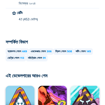
ডিসেম্বর ২০২৪
রেটিং
4.1 (453 ভোটস)
সম্পর্কিত বিভাগ
অ্যাকশন গেমস
449
এডভেঞ্চার গেমস
306
স্কিল গেমস
508
শুটিং গেমস
145
রেট্রো গেমস
113
নাইট্রোম গেমস
91
এই ডেভেলপারের আরও গেম