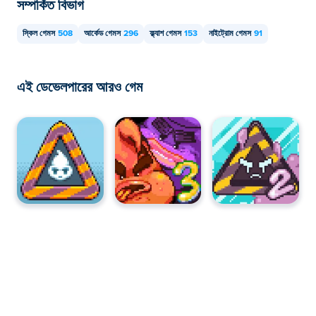
সম্পর্কিত বিভাগ
স্কিল গেমস
508
আর্কেড গেমস
296
ফ্ল্যাশ গেমস
153
নাইট্রোম গেমস
91
এই ডেভেলপারের আরও গেম