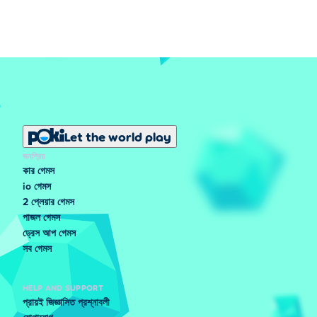
Let the world play
জনপ্রিয়
কার গেমস
io গেমস
2 প্লেয়ার গেমস
পাজল গেমস
ড্রেস আপ গেমস
সব গেমস
HELP AND SUPPORT
প্রায়ই জিজ্ঞাসিত প্রশ্নাবলী