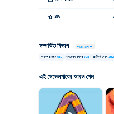
রেটিং
সম্পর্কিত বিভাগ
আরো দেখো
অ্যাকশন গেমস
450
এডভেঞ্চার গেমস
305
প্ল্যাটফর্ম গেমস
292
এই ডেভেলপারের আরও গেম