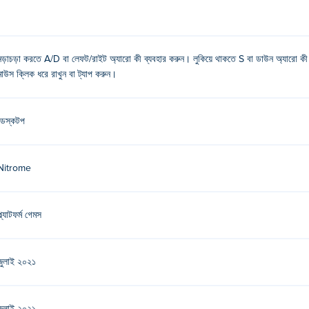
নড়াচড়া করতে A/D বা লেফট/রাইট অ্যারো কী ব্যবহার করুন। লুকিয়ে থাকতে S বা ডাউন অ্যারো 
মাউস ক্লিক ধরে রাখুন বা ট্যাপ করুন।
ডেস্কটপ
Nitrome
্ল্যাটফর্ম গেমস
জুলাই ২০২১