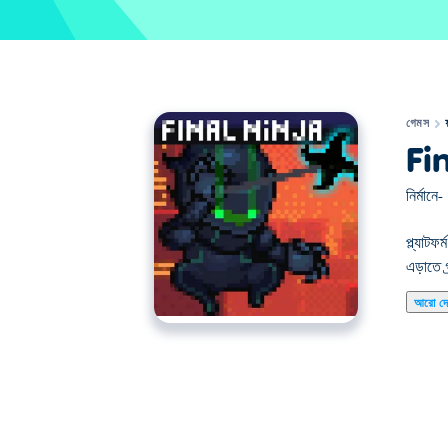
গেমস
Fi
নির্মানে-
প্ল্যাট
এড়াতে গ
আরো দ
এখানে আপনি Final Ninja খেলতে পারেন। Final Ninja আ