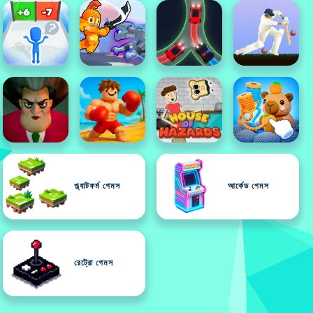
প্ল্যাটফর্ম গেমস
আর্কেড গেমস
রেট্রো গেমস