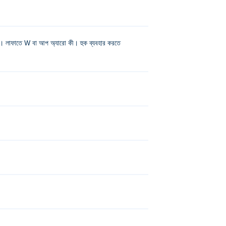
কী। লাফাতে W বা আপ অ্যারো কী। হুক ব্যবহার করতে