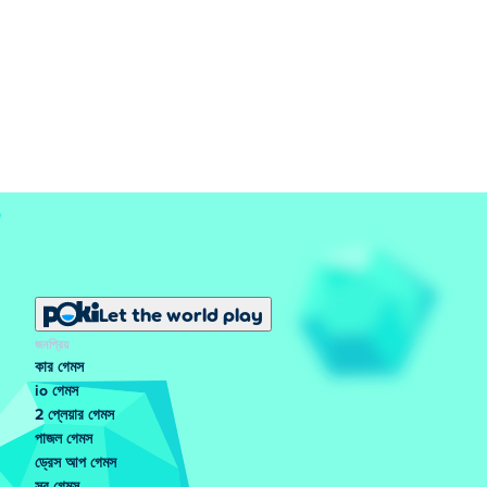
Let the world play
জনপ্রিয়
কার গেমস
io গেমস
2 প্লেয়ার গেমস
পাজল গেমস
ড্রেস আপ গেমস