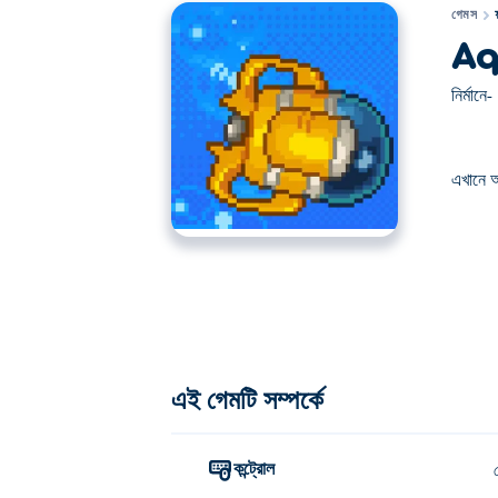
গেমস
Aq
নির্মানে-
এখানে 
এখানে আপনি Aquanaut খেলতে পারেন। Aquanaut আমাদ
এই গেমটি সম্পর্কে
কন্ট্রোল