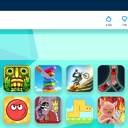
4.5K
1.1K