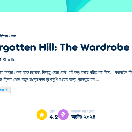
ভীতিকর গেমস
rgotten Hill: The Wardrobe
 Studio
রোব আবার খোলা হতে চলেছে, কিন্তু এবার কেউ এটি বন্ধ করার পরিকল্পনা নিয়ে... ফরগটেন হি
এন্ড-ক্লিক গেম! নতুন দুঃস্বপ্নের মুখোমুখি হওয়ার জন্য প্রস্তুত হন,...
েখো
 করার পরিকল্পনা নিয়ে... ফরগটেন হিল: ওয়ারড্রোব 5 হল ওয়ারড্রোব সিরিজের সর্বশেষ ভয়ঙ্
গুলি অন্বেষণ করুন এবং সমস্ত ধাঁধা সমাধান করুন যা আপনার পথকে আটকানোর চেষ্টা করবে। প
রেটিং
আপডেট করা হয়েছে
েষ পর্যন্ত পোশাকের ভয়াবহতা থামাতে সক্ষম হবেন? এবং সর্বোপরি, আপনি কি বেঁচে থাক
4.2
অক্টোঃ ২০২৪
ব 5?