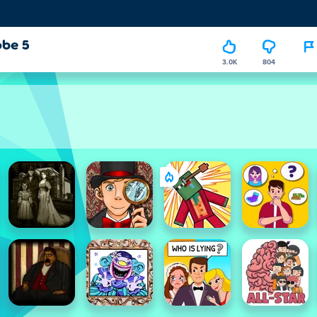
obe 5
3.0K
804