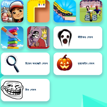
ভীতিকর গেমস
হিডেন অবজেক্ট গেমস
হ্যালোইন গেমস
মিম গেমস