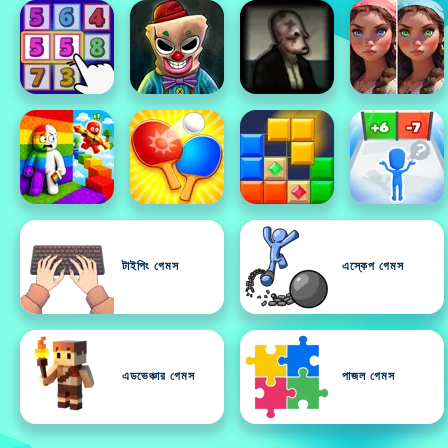
টাইপিং গেমস
এস্কেপ গেমস
এডভেঞ্চার গেমস
পাজল গেমস