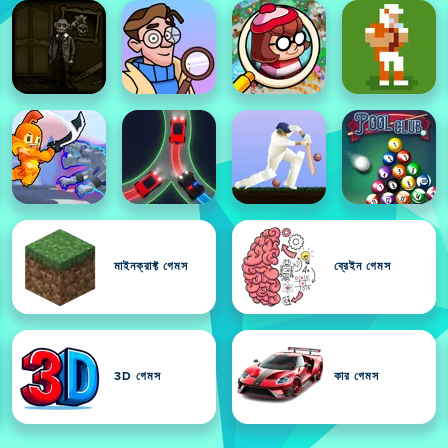
মাইনক্রাফ্ট গেমস
ব্রেইন গেমস
3D গেমস
কার গেমস