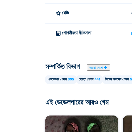
রেটিং
গোপনীয়তা নীতিমালা
সম্পর্কিত বিভাগ
আরো দেখো
এডভেঞ্চার গেমস
305
ব্রেইন গেমস
441
হিডেন অবজেক্ট গেমস
5
এই ডেভেলপারের আরও গেম