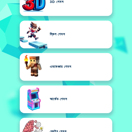
3D গেমস
স্কিল গেমস
এডভেঞ্চার গেমস
আর্কেড গেমস
ব্রেইন গেমস