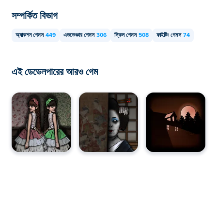
সম্পর্কিত বিভাগ
অ্যাকশন গেমস
449
এডভেঞ্চার গেমস
306
স্কিল গেমস
508
ফাইটিং গেমস
74
এই ডেভেলপারের আরও গেম