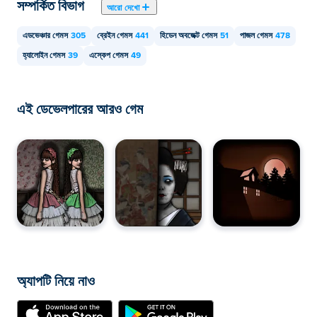
সম্পর্কিত বিভাগ
আরো দেখো
এডভেঞ্চার গেমস
305
ব্রেইন গেমস
441
হিডেন অবজেক্ট গেমস
51
পাজল গেমস
478
হ্যালোইন গেমস
39
এস্কেপ গেমস
49
এই ডেভেলপারের আরও গেম
অ্যাপটি নিয়ে নাও