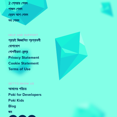
2 প্লেয়ার গেমস
পাজল গেমস
ড্রেস আপ গেমস
সব গেমস
HELP AND SUPPORT
প্রায়ই জিজ্ঞাসিত প্রশ্নাবলী
যোগাযোগ
গোপনীয়তা কেন্দ্র
Privacy Statement
Cookie Statement
Terms of Use
GET TO KNOW US
আমাদের পরিচয়
Poki for Developers
Poki Kids
Blog
জব