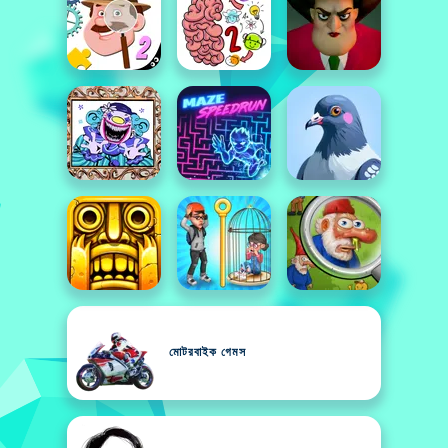
মোটরবাইক গেমস