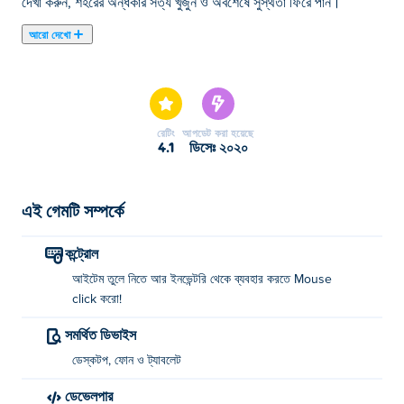
দেখা করুন, শহরের অন্ধকার সত্য খুঁজুন ও অবশেষে সুস্থতা ফিরে পান।
আরো দেখো
এখানে আপনি Forgotten Hill Disillusion: The Library খেলতে
পারেন। Forgotten Hill Disillusion: The Library আমাদের নির্বাচিত
ব্রেইন গেমস এর একটি।
রেটিং
আপডেট করা হয়েছে
4.1
ডিসেঃ ২০২০
এই গেমটি সম্পর্কে
কন্ট্রোল
আইটেম তুলে নিতে আর ইনভেন্টরি থেকে ব্যবহার করতে Mouse
click করো!
সমর্থিত ডিভাইস
ডেস্কটপ, ফোন ও ট্যাবলেট
ডেভেলপার