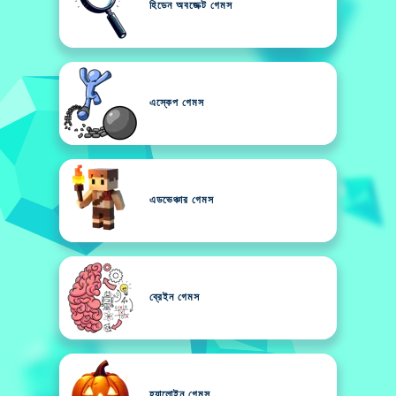
হিডেন অবজেক্ট গেমস
এস্কেপ গেমস
এডভেঞ্চার গেমস
ব্রেইন গেমস
হ্যালোইন গেমস