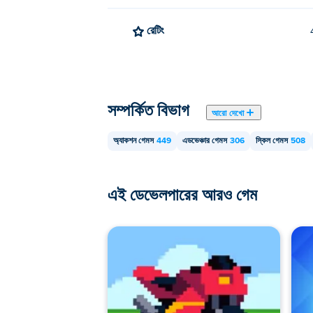
রেটিং
সম্পর্কিত বিভাগ
আরো দেখো
অ্যাকশন গেমস
449
এডভেঞ্চার গেমস
306
স্কিল গেমস
508
এই ডেভেলপারের আরও গেম