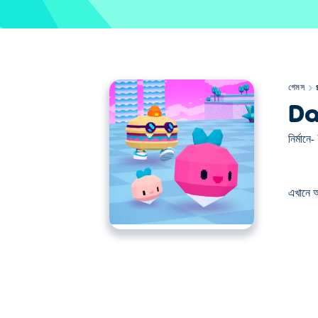
গেমস
Da
নির্মানে-
এখানে 
এখানে আপনি Dadish 3D খেলতে পারেন। Dadish 3D আমাদ