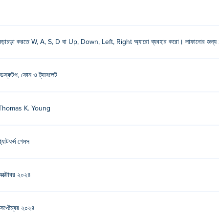
নড়াচড়া করতে W, A, S, D বা Up, Down, Left, Right অ্যারো ব্যবহার করো। লাফানোর জন্
ডেস্কটপ, ফোন ও ট্যাবলেট
Thomas K. Young
্ল্যাটফর্ম গেমস
অক্টোবর ২০২৪
সেপ্টেম্বর ২০২৪