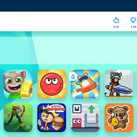
6.1K
1.2K