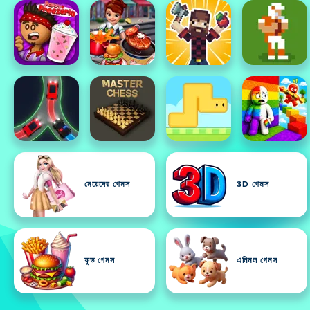
মেয়েদের গেমস
3D গেমস
ফুড গেমস
এনিমল গেমস