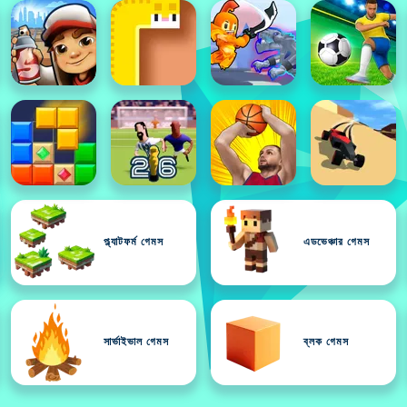
প্ল্যাটফর্ম গেমস
এডভেঞ্চার গেমস
সার্ভাইভাল গেমস
ব্লক গেমস