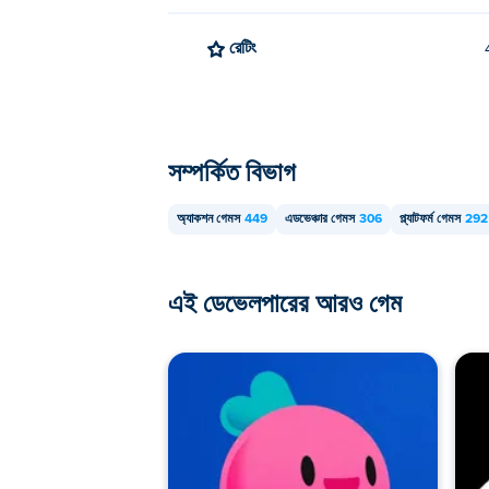
রেটিং
সম্পর্কিত বিভাগ
অ্যাকশন গেমস
449
এডভেঞ্চার গেমস
306
প্ল্যাটফর্ম গেমস
292
এই ডেভেলপারের আরও গেম