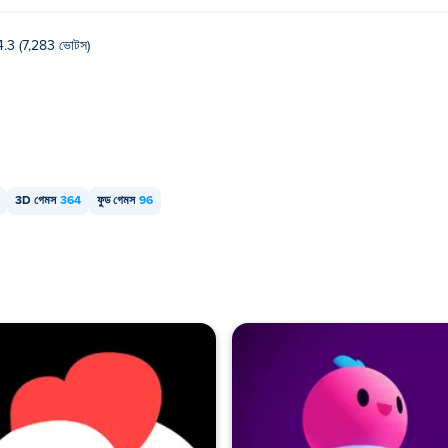
4.3 (7,283 ভোটস)
3D গেমস
364
ফুড গেমস
96