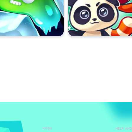
জনপ্রিয়
HELP AN