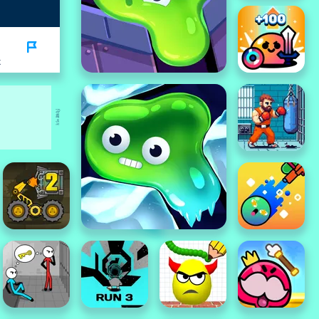
K
বিজ্ঞাপন