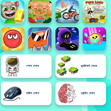
স্পেস গেমস
প্ল্যাটফর্ম গেমস
মাউস গেমস
ব্রেইন গেমস