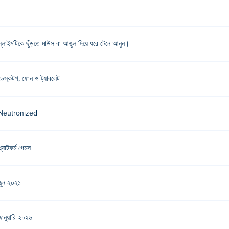
স্লাইমটিকে ছুঁড়তে মাউস বা আঙুল দিয়ে ধরে টেনে আনুন।
ডেস্কটপ, ফোন ও ট্যাবলেট
Neutronized
্ল্যাটফর্ম গেমস
জুন ২০২১
জানুয়ারি ২০২৬