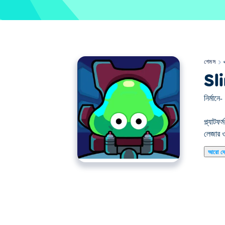
গেমস
Sl
নির্মানে-
প্ল্যাট
লেজার ও
আরো দ
এখানে আপনি Slime Pizza খেলতে পারেন। Slime Pizz