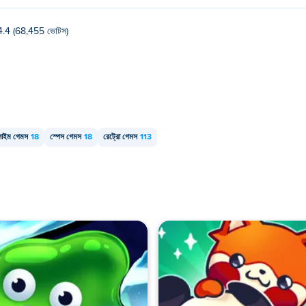
4.4 (68,455 ভোটস)
লাইম গেমস
18
স্পেস গেমস
18
রেট্রো গেমস
113