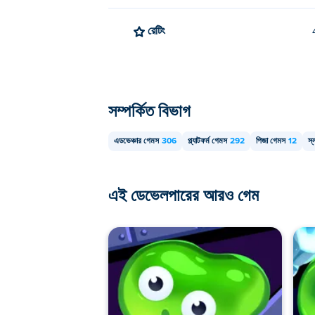
রেটিং
সম্পর্কিত বিভাগ
এডভেঞ্চার গেমস
306
প্ল্যাটফর্ম গেমস
292
পিজা গেমস
12
স্
এই ডেভেলপারের আরও গেম