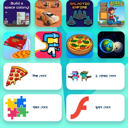
পিজা গেমস
2 প্লেয়ার গেমস
পাজল গেমস
ফ্ল্যাশ গেমস