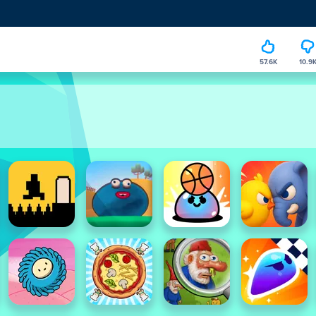
57.6K
10.9