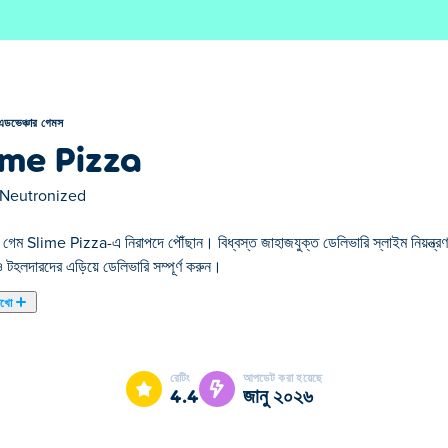
এডভেঞ্চার গেমস
ime Pizza
Neutronized
ফর্ম গেম Slime Pizza-এ নিরাপদে পৌঁছান। বিধ্বস্ত জাহাজযুক্ত ডেলিভারি স্লাইম নিয়ন্ত্র
 টহলদারদের এড়িয়ে ডেলিভারি সম্পূর্ণ করুন।
েখো
a আমাদের নির্বাচিত এডভেঞ্চার গেমস এর একটি।
রেটিং
আপডেট করা হয়েছে
4.4
জানু ২০২৬