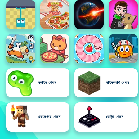
স্লাইম গেমস
মাইনক্রাফ্ট গেমস
এডভেঞ্চার গেমস
রেট্রো গেমস