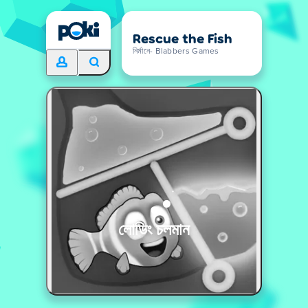
Rescue the Fish
নির্মানে- Blabbers Games
লোডিং চলমান