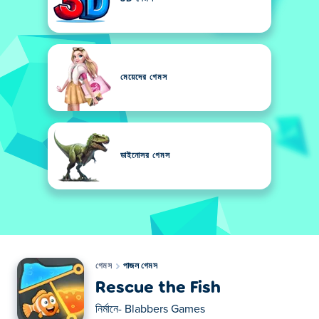
মেয়েদের গেমস
ডাইনোসর গেমস
গেমস
পাজল গেমস
Rescue the Fish
নির্মানে-
Blabbers Games