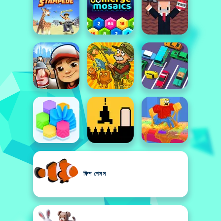
ফিশ গেমস