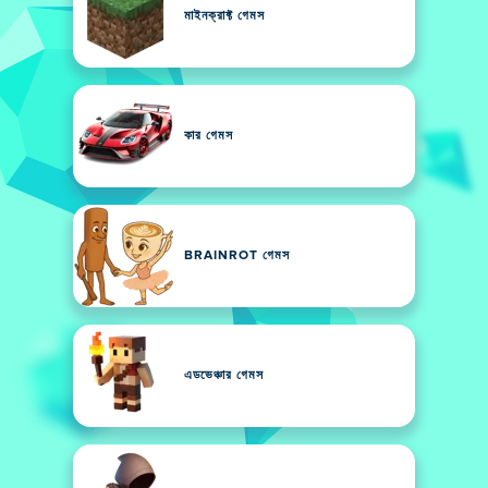
মাইনক্রাফ্ট গেমস
কার গেমস
BRAINROT গেমস
এডভেঞ্চার গেমস