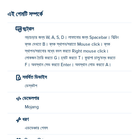
এই গেমটি সম্পর্কে
কন্ট্রোল
নড়াচড়ার জন্য W, A, S, D। লাফানোর জন্য Spacebar। বিল্ডিং
ব্লক দেখতে B। ব্লক স্থাপন/সরাতে Mouse click। ব্লক
স্থাপন/সরানোর মধ্যে বদল করতে Right mouse click।
লোকজন তৈরি করতে G। চ্যাট করতে T। কুয়াশা চালু/বন্ধ করতে
F। অবস্থান সেভ করতে Enter। অবস্থান লোড করতে A।
সমর্থিত ডিভাইস
ডেস্কটপ
ডেভেলপার
Mojang
ধরণ
এডভেঞ্চার গেমস