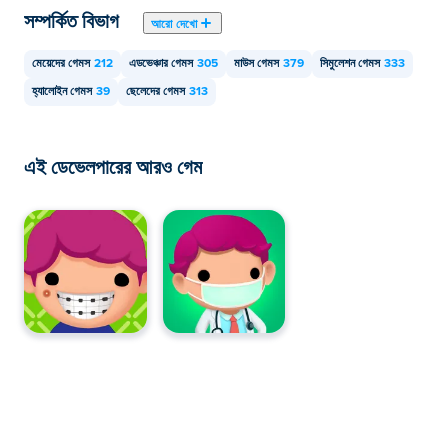
সম্পর্কিত বিভাগ
আরো দেখো
মেয়েদের গেমস
212
এডভেঞ্চার গেমস
305
মাউস গেমস
379
সিমুলেশন গেমস
333
হ্যালোইন গেমস
39
ছেলেদের গেমস
313
এই ডেভেলপারের আরও গেম