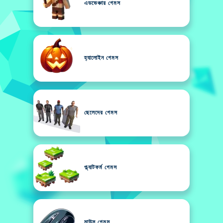
এডভেঞ্চার গেমস
হ্যালোইন গেমস
ছেলেদের গেমস
প্ল্যাটফর্ম গেমস
মাউস গেমস