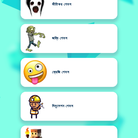
ভীতিকর গেমস
জম্বি গেমস
ক্রেজি গেমস
সিমুলেশন গেমস