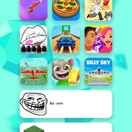
মিম গেমস