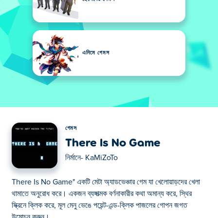
এনিমে গেমস
গেমস
There Is No Game
নির্মানে-
KaMiZoTo
There Is No Game" একটি মেটা অ্যাডভেঞ্চার গেম যা খেলোয়াড়দের খেলা
থামাতে অনুরোধ করে। একজন ব্যঙ্গাত্মক বর্ণনাকারীর কথা অমান্য করে, স্থির
স্ক্রিনে ক্লিক করে, মূল মেনু ভেঙে পয়েন্ট-এন্ড-ক্লিক পাজলের গোপন জগত
উন্মোচন করুন।