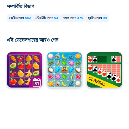
সম্পর্কিত বিভাগ
ব্রেইন গেমস
442
স্ট্রেটেজি গেমস
94
পাজল গেমস
479
ম্যাচিং গেমস
99
এই ডেভেলপারের আরও গেম