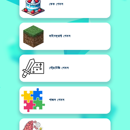
কেক গেমস
মাইনক্রাফ্ট গেমস
স্ট্রেটেজি গেমস
পাজল গেমস