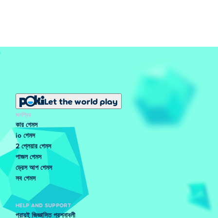
Let the world play
জনপ্রিয়
কার গেমস
io গেমস
2 প্লেয়ার গেমস
পাজল গেমস
ড্রেস আপ গেমস
সব গেমস
HELP AND SUPPORT
প্রায়ই জিজ্ঞাসিত প্রশ্নাবলী