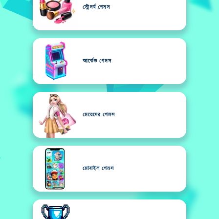
সৌন্দর্য গেমস
আর্কেড গেমস
মেয়েদের গেমস
মোবাইল গেমস