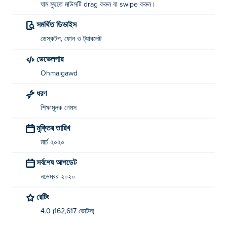
ঘাম মুছতে মাউসটি drag করুন বা swipe করুন।
সমর্থিত ডিভাইস
ডেস্কটপ, ফোন ও ট্যাবলেট
ডেভেলপার
Ohmaigawd
ধরণ
শিক্ষামূলক গেমস
মুক্তির তারিখ
মার্চ ২০২০
সর্বশেষ আপডেট
নভেম্বর ২০২০
রেটিং
4.0 (162,617 ভোটস)