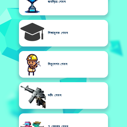
জনপ্রিয় গেমস
শিক্ষামূলক গেমস
সিমুলেশন গেমস
শুটিং গেমস
2 প্লেয়ার গেমস