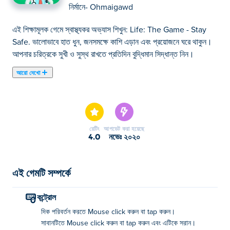
নির্মানে-
Ohmaigawd
এই শিক্ষামূলক গেমে স্বাস্থ্যকর অভ্যাস শিখুন: Life: The Game - Stay
Safe. ভালোভাবে হাত ধুন, জনসমক্ষে কাশি এড়ান এবং প্রয়োজনে ঘরে থাকুন।
আপনার চরিত্রকে সুখী ও সুস্থ রাখতে প্রতিদিন বুদ্ধিমান সিদ্ধান্ত নিন।
আরো দেখো
এখানে আপনি Life: The Game - Stay Safe খেলতে পারেন। Life:
The Game - Stay Safe আমাদের নির্বাচিত সিমুলেশন গেমস এর একটি।
রেটিং
আপডেট করা হয়েছে
4.0
নভেঃ ২০২০
এই গেমটি সম্পর্কে
কন্ট্রোল
দিক পরিবর্তন করতে Mouse click করুন বা tap করুন।
সাবানটিতে Mouse click করুন বা tap করুন এবং এটিকে সরান।