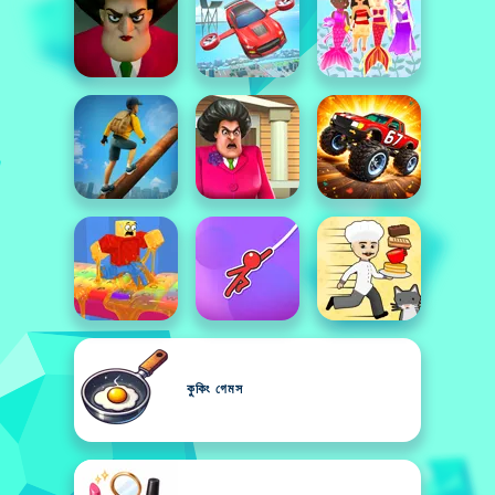
কুকিং গেমস