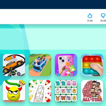
71.5K
16.5