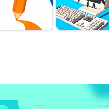
জনপ্রিয়
HELP AN