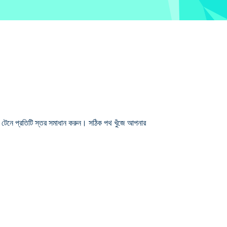
টেনে প্রতিটি স্তর সমাধান করুন। সঠিক পথ খুঁজে আপনার
্তরে বিভিন্ন বৈদ্যুতিক যন্ত্রপাতি তাদের শক্তির উৎসের সাথে