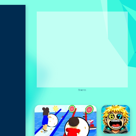
বিজ্ঞাপন