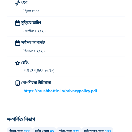
ধরণ
আমি কি মোবাইল ডিভাইস এবং ডেস্কটপে BrushBattle
স্কিল গেমস
খেলতে পারি?
মুক্তির তারিখ
ব্রাশব্যাটল আপনার কম্পিউটার এবং ফোন এবং ট্যাবলেটের মতো মোবাইল
সেপ্টেম্বর ২০২৪
ডিভাইসে খেলা যেতে পারে।
সর্বশেষ আপডেট
আমি কি আমার বন্ধুর সাথে BrushBattle খেলতে পারি?
ডিসেম্বর ২০২৪
হ্যাঁ! BrushBattle একটি একক বা মাল্টিপ্লেয়ার গেম যাতে আপনি আপনার
রেটিং
বন্ধুদের সাথে খেলতে পারেন!
4.3 (34,864 ভোটস)
গোপনীয়তা নীতিমালা
https://brushbattle.io/privacypolicy.pdf
সম্পর্কিত বিভাগ
স্কিল গেমস
508
ড্রইং গেমস
45
মাউস গেমস
379
মাল্টিপ্লেয়ার গেমস
183