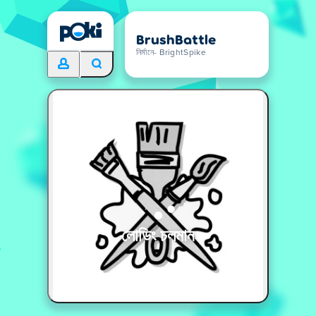
BrushBattle
নির্মানে- BrightSpike
লোডিং চলমান