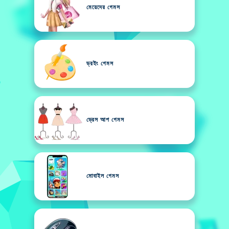
মেয়েদের গেমস
ড্রইং গেমস
ড্রেস আপ গেমস
মোবাইল গেমস