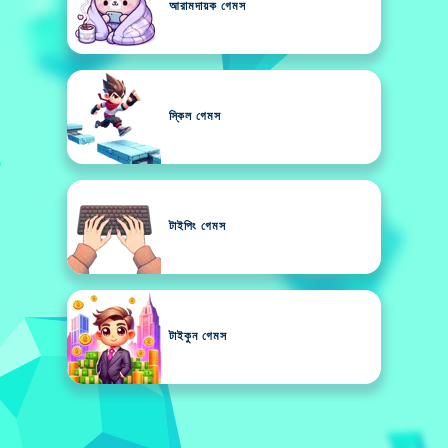
আরামদায়ক গেমস
স্কিল গেমস
টাইপিং গেমস
টাইকুন গেমস