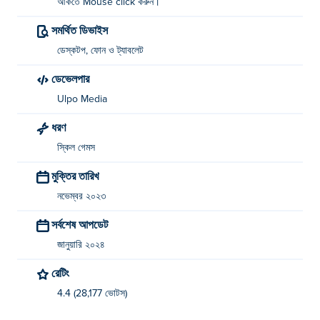
আঁকতে Mouse click করুন।
সমর্থিত ডিভাইস
ডেস্কটপ, ফোন ও ট্যাবলেট
ডেভেলপার
Ulpo Media
ধরণ
স্কিল গেমস
মুক্তির তারিখ
নভেম্বর ২০২৩
সর্বশেষ আপডেট
জানুয়ারি ২০২৪
রেটিং
4.4 (28,177 ভোটস)