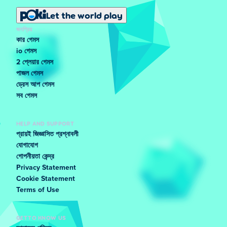
Let the world play
জনপ্রিয়
কার গেমস
io গেমস
2 প্লেয়ার গেমস
পাজল গেমস
ড্রেস আপ গেমস
সব গেমস
HELP AND SUPPORT
প্রায়ই জিজ্ঞাসিত প্রশ্নাবলী
যোগাযোগ
গোপনীয়তা কেন্দ্র
Privacy Statement
Cookie Statement
Terms of Use
GET TO KNOW US