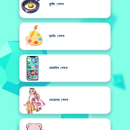
কুকিং গেমস
ড্রইং গেমস
মোবাইল গেমস
মেয়েদের গেমস