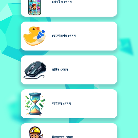
মোবাইল গেমস
ডেকোরেশন গেমস
মাউস গেমস
আইডল গেমস
সিমুলেশন গেমস