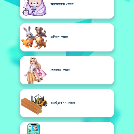
আরামদায়ক গেমস
এনিমল গেমস
মেয়েদের গেমস
কনস্ট্রাকশন গেমস