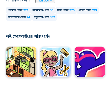
আরো দেখো
মেয়েদের গেমস
212
ডেকোরেশন গেমস
38
মাউস গেমস
379
এনিমল গেমস
213
কনস্ট্রাকশন গেমস
24
সিমুলেশন গেমস
332
এই ডেভেলপারের আরও গেম