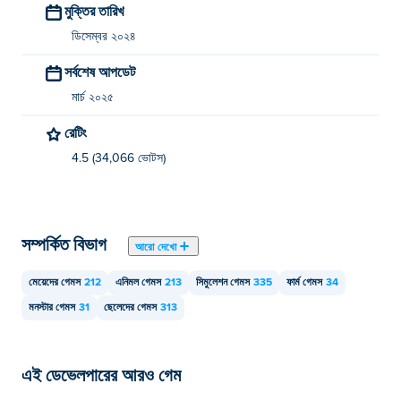
মুক্তির তারিখ
আমি কি মোবাইল ডিভাইস এবং ডেস্কটপে CombiMon খেলতে
ডিসেম্বর ২০২৪
পারব?
সর্বশেষ আপডেট
CombiMon আপনার কম্পিউটার এবং ফোন এবং ট্যাবলেটের মতো মোবাইল
মার্চ ২০২৫
ডিভাইসে চালানো যাবে।
রেটিং
4.5 (34,066 ভোটস)
সম্পর্কিত বিভাগ
আরো দেখো
মেয়েদের গেমস
212
এনিমল গেমস
213
সিমুলেশন গেমস
335
ফার্ম গেমস
34
মনস্টার গেমস
31
ছেলেদের গেমস
313
এই ডেভেলপারের আরও গেম