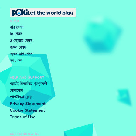
Let the world play
জনপ্রিয়
কার গেমস
io গেমস
2 প্লেয়ার গেমস
পাজল গেমস
ড্রেস আপ গেমস
সব গেমস
HELP AND SUPPORT
প্রায়ই জিজ্ঞাসিত প্রশ্নাবলী
যোগাযোগ
গোপনীয়তা কেন্দ্র
Privacy Statement
Cookie Statement
Terms of Use
GET TO KNOW US