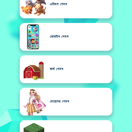
এনিমল গেমস
মোবাইল গেমস
ফার্ম গেমস
মেয়েদের গেমস