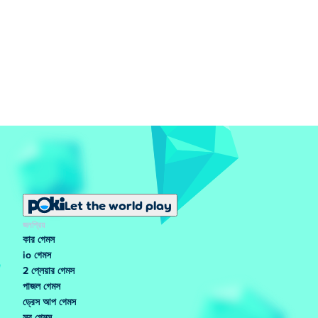
Let the world play
জনপ্রিয়
কার গেমস
io গেমস
2 প্লেয়ার গেমস
পাজল গেমস
ড্রেস আপ গেমস