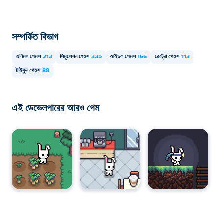
সম্পর্কিত বিভাগ
এনিমল গেমস
213
সিমুলেশন গেমস
335
আইডল গেমস
166
রেট্রো গেমস
113
টাইকুন গেমস
88
এই ডেভেলপারের আরও গেম