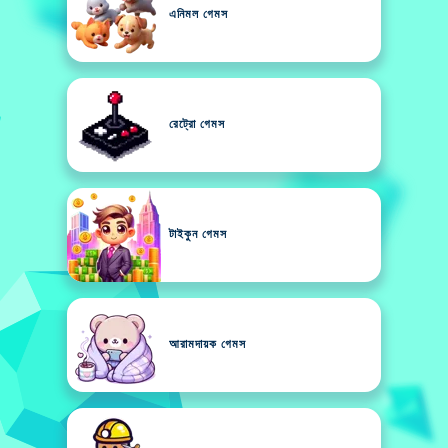
এনিমল গেমস
রেট্রো গেমস
টাইকুন গেমস
আরামদায়ক গেমস