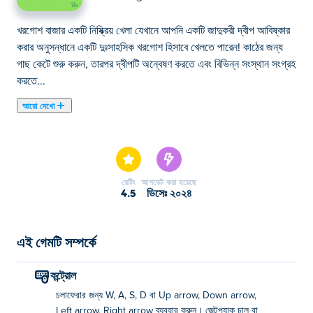
খরগোশ বাজার একটি নিষ্ক্রিয় খেলা যেখানে আপনি একটি জাদুকরী দ্বীপ আবিষ্কার
করার অনুসন্ধানে একটি দুঃসাহসিক খরগোশ হিসাবে খেলতে পারেন! কাঠের জন্য
গাছ কেটে শুরু করুন, তারপর দ্বীপটি অন্বেষণ করতে এবং বিভিন্ন সংস্থান সংগ্রহ
করতে...
আরো দেখো
খরগোশ বাজার একটি নিষ্ক্রিয় খেলা যেখানে আপনি একটি জাদুকরী দ্বীপ আবিষ্কার
করার অনুসন্ধানে একটি দুঃসাহসিক খরগোশ হিসাবে খেলতে পারেন! কাঠের জন্য
গাছ কেটে শুরু করুন, তারপর দ্বীপটি অন্বেষণ করতে এবং বিভিন্ন সংস্থান সংগ্রহ
করতে একটি কাঠের সেতু তৈরি করুন। কয়েন উপার্জন করতে বাজারে আপনার
রেটিং
আপডেট করা হয়েছে
অনুসন্ধানগুলি ট্রেড করুন। দ্বীপটি প্রসারিত হওয়ার সাথে সাথে, চিন্তা করবেন
4.5
ডিসেঃ ২০২৪
না - সুন্দর প্রাণী বন্ধুরা সাহায্য করতে আসবে! নিজেকে এবং আপনার পশু বন্ধুদের
উভয় আপগ্রেড করতে আপনার কয়েন ব্যবহার করুন. আপনি কি বানি মার্কেট
চালাতে এবং এটিকে একটি সমৃদ্ধ সাফল্যে পরিণত করতে প্রস্তুত?
এই গেমটি সম্পর্কে
বানি মার্কেট কিভাবে খেলবেন?
কন্ট্রোল
চলাফেরার জন্য W, A, S, D বা Up arrow, Down arrow,
সরান: WASD বা তীর কী
Left arrow, Right arrow ব্যবহার করুন। জেটপ্যাক চালু বা