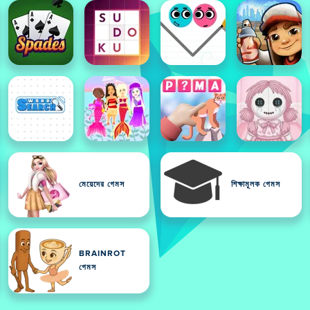
মেয়েদের গেমস
শিক্ষামূলক গেমস
BRAINROT
গেমস