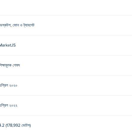
ডেস্কটপ, ফোন ও ট্যাবলেট
MarketJS
শিক্ষামূলক গেমস
এপ্রিল ২০২০
এপ্রিল ২০২২
4.2 (178,992 ভোটস)