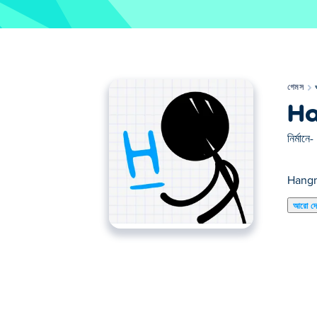
গেমস
H
নির্মানে-
Hangman
আরো দ
এখানে আপনি Hangman খেলতে পারেন। Hangman আমাদে