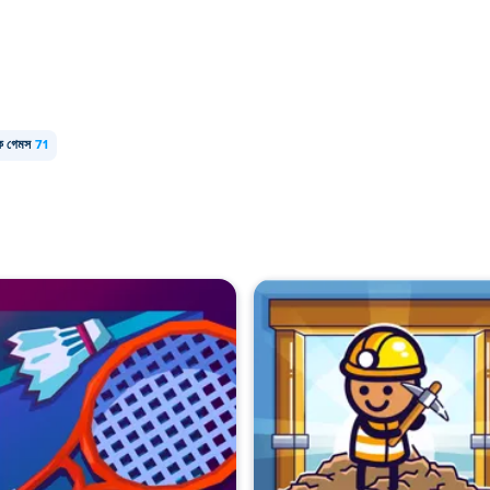
িক গেমস
71