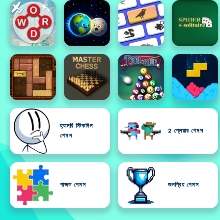
হ্যানরি স্টিকমিন
2 প্লেয়ার গেমস
গেমস
পাজল গেমস
জনপ্রিয় গেমস