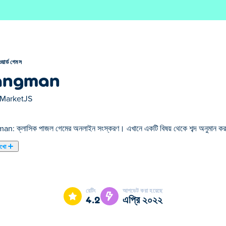
ওয়ার্ড গেমস
angman
MarketJS
: ক্লাসিক পাজল গেমের অনলাইন সংস্করণ। এখানে একটি বিষয় থেকে শব্দ অনুমান করতে হ
েখো
র নির্বাচিত ওয়ার্ড গেমস এর একটি।
রেটিং
আপডেট করা হয়েছে
4.2
এপ্রি ২০২২