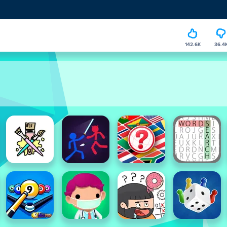
142.6K
36.4