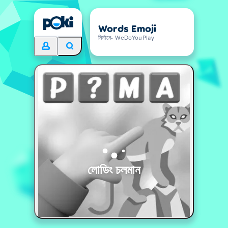
Words Emoji
নির্মানে- WeDoYouPlay
লোডিং চলমান