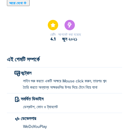
আরো দেখো
এখানে আপনি Words Emoji খেলতে পারেন। Words Emoji আমাদের
নির্বাচিত পাজল গেমস এর একটি।
রেটিং
আপডেট করা হয়েছে
4.1
জুন ২০২১
এই গেমটি সম্পর্কে
কন্ট্রোল
লাইন শুরু করতে একটি অক্ষরে Mouse click করুন, তারপর শব্দ
তৈরি করতে অন্যান্য অক্ষরগুলির উপর দিয়ে টেনে নিয়ে যান!
সমর্থিত ডিভাইস
ডেস্কটপ, ফোন ও ট্যাবলেট
ডেভেলপার
WeDoYouPlay