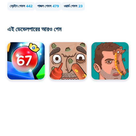
ব্রেইন গেমস
442
পাজল গেমস
479
ওয়ার্ড গেমস
23
এই ডেভেলপারের আরও গেম