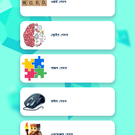
ওয়ার্ড গেমস
ব্রেইন গেমস
পাজল গেমস
মাউস গেমস
এডভেঞ্চার গেমস