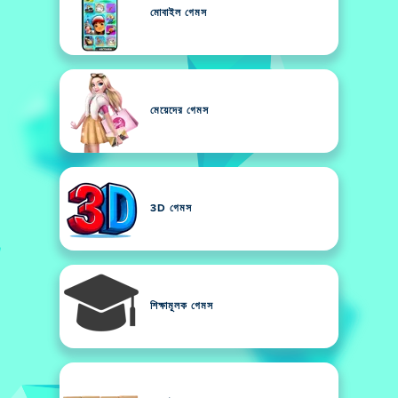
মোবাইল গেমস
মেয়েদের গেমস
3D গেমস
শিক্ষামূলক গেমস