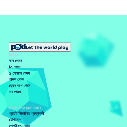
Let the world play
জনপ্রিয়
কার গেমস
io গেমস
2 প্লেয়ার গেমস
পাজল গেমস
ড্রেস আপ গেমস
সব গেমস
HELP AND SUPPORT
প্রায়ই জিজ্ঞাসিত প্রশ্নাবলী
যোগাযোগ
গোপনীয়তা কেন্দ্র