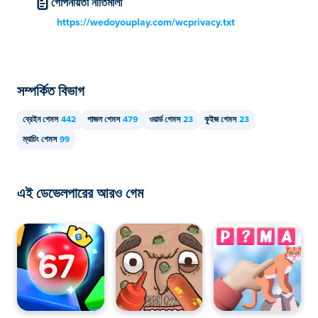
গোপনীয়তা নীতিমালা
https://wedoyouplay.com/wcprivacy.txt
সম্পর্কিত বিভাগ
ব্রেইন গেমস
442
পাজল গেমস
479
ওয়ার্ড গেমস
23
কুইজ গেমস
23
ম্যাচিং গেমস
99
এই ডেভেলপারের আরও গেম