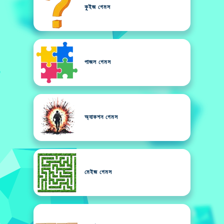
কুইজ গেমস
পাজল গেমস
অ্যাকশন গেমস
মেইজ গেমস