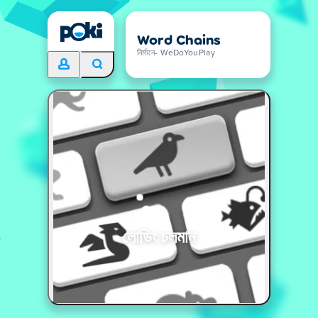
Word Chains
নির্মানে- WeDoYouPlay
লোডিং চলমান