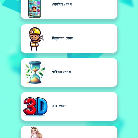
মোবাইল গেমস
সিমুলেশন গেমস
আইডল গেমস
3D গেমস