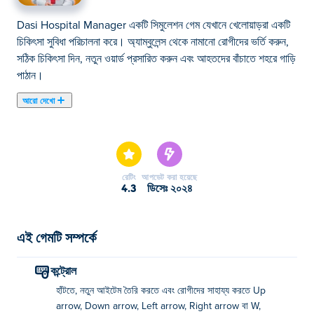
Dasi Hospital Manager একটি সিমুলেশন গেম যেখানে খেলোয়াড়রা একটি
চিকিৎসা সুবিধা পরিচালনা করে। অ্যাম্বুলেন্স থেকে নামানো রোগীদের ভর্তি করুন,
সঠিক চিকিৎসা দিন, নতুন ওয়ার্ড প্রসারিত করুন এবং আহতদের বাঁচাতে শহরে গাড়ি
পাঠান।
আরো দেখো
দাসি হাসপাতালের ম্যানেজারে আপনার নিজের হাসপাতালের ব্যবস্থাপক হয়ে উঠুন!
এই ম্যানেজমেন্ট সিমুলেশন গেমটিতে, আপনি একটি ছোট হাসপাতালের দায়িত্বে
আছেন। রোগীদের অ্যাম্বুলেন্সের সামনের দরজায় রেখে দেওয়া হয় এবং আপনাকে
তাদের সঠিক যত্ন প্রদান করতে হবে। আপনার উন্নতির সাথে সাথে আপনি
রেটিং
আপডেট করা হয়েছে
বিভিন্ন ধরণের রোগীদের সাহায্য করার জন্য নতুন ওয়ার্ড তৈরি করতে পারেন।
4.3
ডিসেঃ ২০২৪
এছাড়াও আপনি একটি অ্যাম্বুলেন্স আনলক করতে পারেন শহরের দিকে যাওয়ার
জন্য এবং শহরের মানুষদের নিরাপদে! আপনি কি সর্বকালের সেরা হাসপাতাল তৈরি
করতে পারেন?
এই গেমটি সম্পর্কে
দাসি হাসপাতালের ম্যানেজার কীভাবে খেলবেন?
কন্ট্রোল
হাঁটতে, নতুন আইটেম তৈরি করতে এবং রোগীদের সাহায্য করতে Up
আপনার হাসপাতালের মধ্যে দিয়ে হাঁটতে, নতুন আইটেম তৈরি করতে
arrow, Down arrow, Left arrow, Right arrow বা W,
এবং আপনার রোগীদের সাহায্য করতে তীর কী বা WASD ব্যবহার