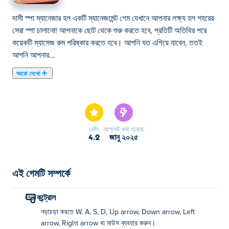
দাসী স্পা ম্যানেজার হল একটি ম্যানেজমেন্ট গেম যেখানে আপনার লক্ষ্য হল শহরের
সেরা স্পা চালানো! আপনাকে ছোট থেকে শুরু করতে হবে, প্রতিটি অতিথির পরে
কয়েকটি ম্যাসেজ রুম পরিষ্কার করতে হবে। আপনি যত এগিয়ে যাবেন, ততই
আপনি আপনার...
আরো দেখো
দাসী স্পা ম্যানেজার হল একটি ম্যানেজমেন্ট গেম যেখানে আপনার লক্ষ্য হল শহরের
সেরা স্পা চালানো! আপনাকে ছোট থেকে শুরু করতে হবে, প্রতিটি অতিথির পরে
কয়েকটি ম্যাসেজ রুম পরিষ্কার করতে হবে। আপনি যত এগিয়ে যাবেন, ততই
আপনি আপনার রিসোর্টকে আরও রুম এবং পুল দিয়ে প্রসারিত করবেন এবং
রেটিং
আপডেট করা হয়েছে
জিনিসগুলি সুচারুভাবে পরিচালনা করার জন্য সহায়ক কর্মী নিয়োগ করবেন। প্রতিটি
4.2
জানু ২০২৫
আপগ্রেডের সাথে, আপনার রিসোর্টটিকে আরও আশ্চর্যজনক করে তুলুন। আপনার
স্পা রিসোর্টকে সফল করার জন্য যা যা প্রয়োজন তা আপনার কাছে আছে বলে মনে
হয়?
এই গেমটি সম্পর্কে
দাসী স্পা ম্যানেজার কিভাবে খেলবেন?
কন্ট্রোল
নড়াচড়া করতে W, A, S, D, Up arrow, Down arrow, Left
ঘোরাঘুরি করার জন্য WASD, তীরচিহ্ন অথবা মাউস ব্যবহার করুন!
arrow, Right arrow বা মাউস ব্যবহার করুন।