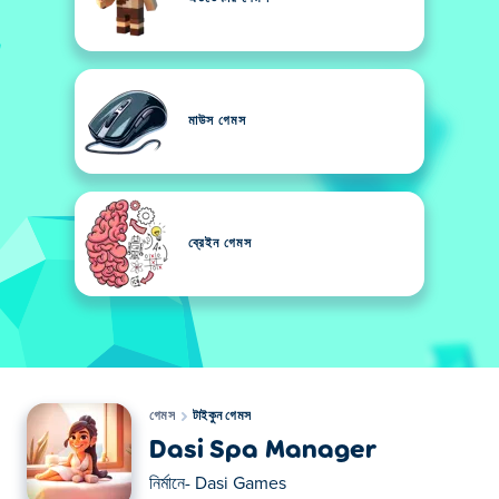
মাউস গেমস
ব্রেইন গেমস
গেমস
টাইকুন গেমস
Dasi Spa Manager
নির্মানে-
Dasi Games