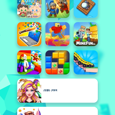
হেয়ার গেমস