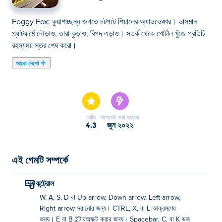
Foggy Fox: কুয়াশাচ্ছন্ন জগতে চটপটে শিয়ালের অ্যাডভেঞ্চার। ভাসমান
প্ল্যাটফর্মে দৌড়াও, তারা কুড়াও, বিপদ এড়াও। সতর্ক থেকে পোর্টাল খুঁজে প্রতিটি
রহস্যময় স্তর শেষ করো।
আরো দেখো
এখানে আপনি Foggy Fox খেলতে পারেন। Foggy Fox আমাদের নির্বাচিত
এডভেঞ্চার গেমস এর একটি।
রেটিং
আপডেট করা হয়েছে
4.3
জুন ২০২২
এই গেমটি সম্পর্কে
কন্ট্রোল
W, A, S, D বা Up arrow, Down arrow, Left arrow,
Right arrow সরানোর জন্য। CTRL, X, বা L আক্রমণের
জন্য। E বা B ইন্টারঅ্যাক্ট করার জন্য। Spacebar, C, বা K ডজ