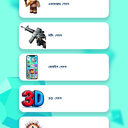
এডভেঞ্চার গেমস
শুটিং গেমস
মোবাইল গেমস
3D গেমস