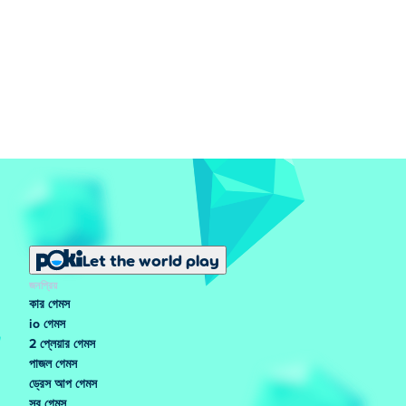
Let the world play
জনপ্রিয়
কার গেমস
io গেমস
2 প্লেয়ার গেমস
পাজল গেমস
ড্রেস আপ গেমস
সব গেমস