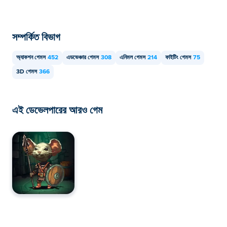
সম্পর্কিত বিভাগ
অ্যাকশন গেমস
452
এডভেঞ্চার গেমস
308
এনিমল গেমস
214
ফাইটিং গেমস
75
3D গেমস
366
এই ডেভেলপারের আরও গেম