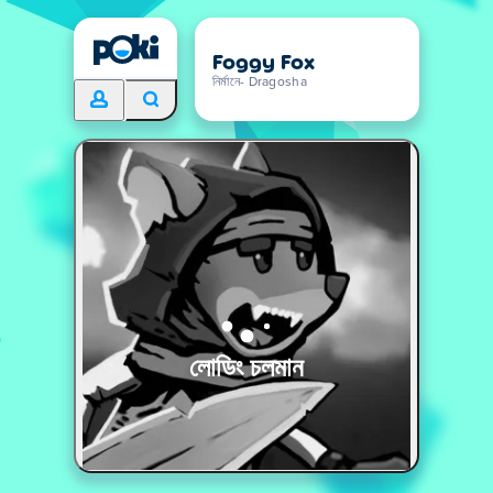
Foggy Fox
নির্মানে- Dragosha
লোডিং চলমান