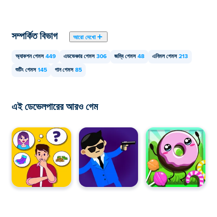
ডিভাইসে শুটার চালানো যেতে পারে।
সম্পর্কিত বিভাগ
আরো দেখো
অ্যাকশন গেমস
449
এডভেঞ্চার গেমস
306
জম্বি গেমস
48
এনিমল গেমস
213
শুটিং গেমস
145
গান গেমস
85
এই ডেভেলপারের আরও গেম