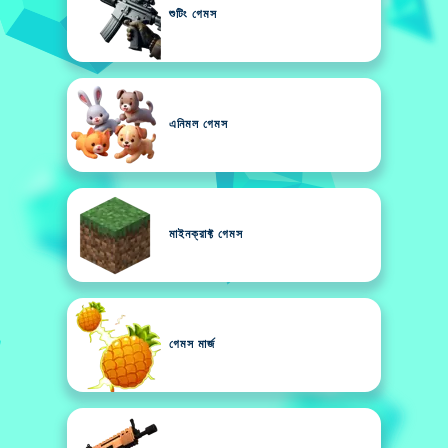
শুটিং গেমস
এনিমল গেমস
মাইনক্রাফ্ট গেমস
গেমস মার্জ