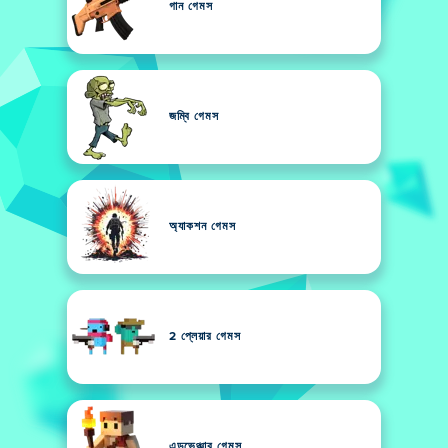
গান গেমস
জম্বি গেমস
অ্যাকশন গেমস
2 প্লেয়ার গেমস
এডভেঞ্চার গেমস