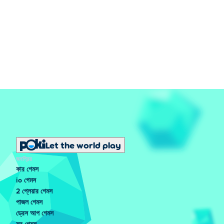
Let the world play
জনপ্রিয়
কার গেমস
io গেমস
2 প্লেয়ার গেমস
পাজল গেমস
ড্রেস আপ গেমস