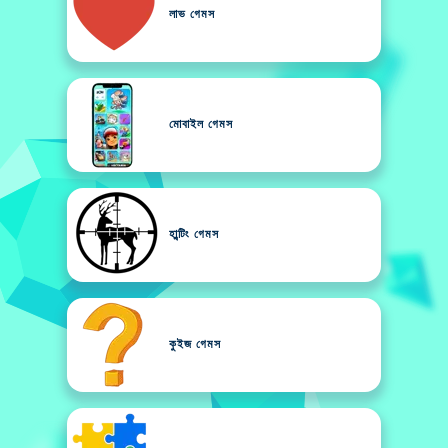
লাভ গেমস
মোবাইল গেমস
হা্ন্টিং গেমস
কুইজ গেমস