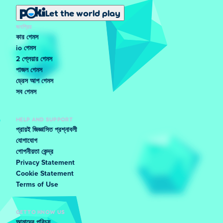
Let the world play
জনপ্রিয়
কার গেমস
io গেমস
2 প্লেয়ার গেমস
পাজল গেমস
ড্রেস আপ গেমস
সব গেমস
HELP AND SUPPORT
প্রায়ই জিজ্ঞাসিত প্রশ্নাবলী
যোগাযোগ
গোপনীয়তা কেন্দ্র
Privacy Statement
Cookie Statement
Terms of Use
GET TO KNOW US
আমাদের পরিচয়