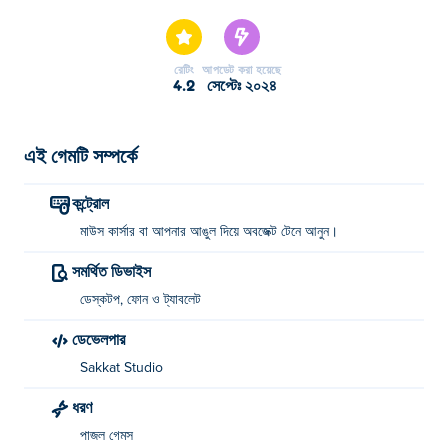
Associations আমাদের নির্বাচিত পাজল গেমস এর একটি।
রেটিং
আপডেট করা হয়েছে
4.2
সেপ্টেঃ ২০২৪
এই গেমটি সম্পর্কে
কন্ট্রোল
মাউস কার্সার বা আপনার আঙুল দিয়ে অবজেক্ট টেনে আনুন।
সমর্থিত ডিভাইস
ডেস্কটপ, ফোন ও ট্যাবলেট
ডেভেলপার
Sakkat Studio
ধরণ
পাজল গেমস