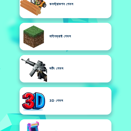
কনস্ট্রাকশন গেমস
মাইনক্রাফ্ট গেমস
শুটিং গেমস
3D গেমস