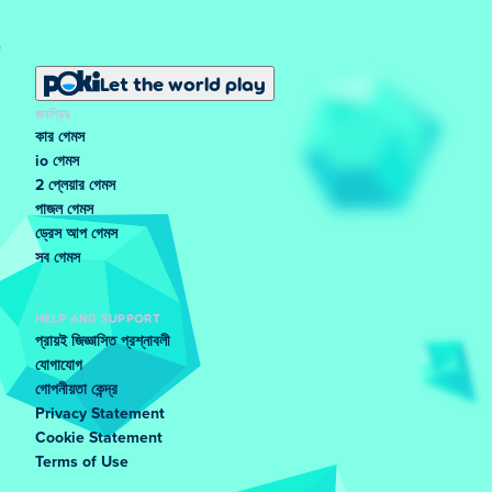
Let the world play
জনপ্রিয়
কার গেমস
io গেমস
2 প্লেয়ার গেমস
পাজল গেমস
ড্রেস আপ গেমস
সব গেমস
HELP AND SUPPORT
প্রায়ই জিজ্ঞাসিত প্রশ্নাবলী
যোগাযোগ
গোপনীয়তা কেন্দ্র
Privacy Statement
Cookie Statement
Terms of Use