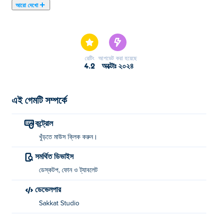
আরো দেখো
এখানে আপনি Ground Digger খেলতে পারেন। Ground Digger
আমাদের নির্বাচিত আর্কেড গেমস এর একটি।
রেটিং
আপডেট করা হয়েছে
4.2
অক্টোঃ ২০২৪
এই গেমটি সম্পর্কে
কন্ট্রোল
খুঁড়তে মাউস ক্লিক করুন।
সমর্থিত ডিভাইস
ডেস্কটপ, ফোন ও ট্যাবলেট
ডেভেলপার
Sakkat Studio