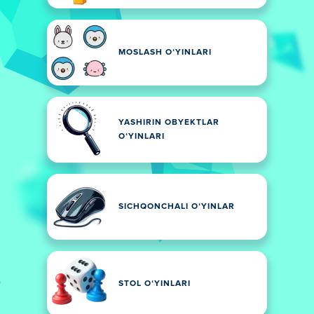
MOSLASH OʻYINLARI
YASHIRIN OBYEKTLAR
OʻYINLARI
SICHQONCHALI OʻYINLAR
STOL OʻYINLARI