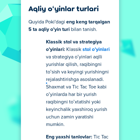
Aqliy oʻyinlar turlari
Quyida Poki'dagi
eng keng tarqalgan
5 ta aqliy oʻyin turi
bilan tanish.
Klassik stol va strategiya
oʻyinlari:
Klassik
stol oʻyinlari
va strategiya oʻyinlari aqlli
yurishlar qilish, raqibingni
toʻsish va keyingi yurishingni
rejalashtirishga asoslanadi.
Shaxmat va Tic Tac Toe kabi
oʻyinlarda har bir yurish
raqibingni toʻxtatishi yoki
keyinchalik yaxshiroq yurish
uchun zamin yaratishi
mumkin.
Eng yaxshi tanlovlar:
Tic Tac