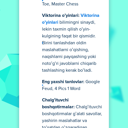
Toe, Master Chess
Viktorina oʻyinlari:
Viktorina
oʻyinlari
bilimingni sinaydi,
lekin taxmin qilish oʻyin-
kulgining faqat bir qismidir.
Birini tanlashdan oldin
maslahatlarni oʻqishing,
naqshlarni payqashing yoki
notoʻgʻri javoblarni chiqarib
tashlashing kerak boʻladi.
Eng yaxshi tanlovlar:
Google
Feud, 4 Pics 1 Word
Chalgʻituvchi
boshqotirmalar:
Chalgʻituvchi
boshqotirmalar gʻalati savollar,
yashirin maslahatlar va
toʻsatdan oʻzgaradigan