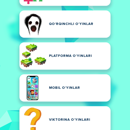
QOʻRQINCHLI OʻYINLAR
PLATFORMA OʻYINLARI
MOBIL OʻYINLAR
VIKTORINA OʻYINLARI