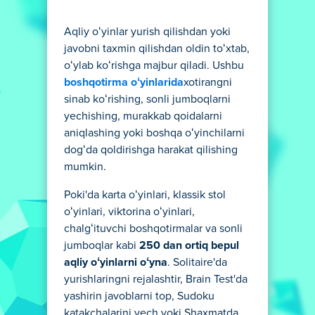
Aqliy oʻyinlar yurish qilishdan yoki
javobni taxmin qilishdan oldin toʻxtab,
oʻylab koʻrishga majbur qiladi. Ushbu
boshqotirma oʻyinlarida
xotirangni
sinab koʻrishing, sonli jumboqlarni
yechishing, murakkab qoidalarni
aniqlashing yoki boshqa oʻyinchilarni
dogʻda qoldirishga harakat qilishing
mumkin.
Poki'da karta oʻyinlari, klassik stol
oʻyinlari, viktorina oʻyinlari,
chalgʻituvchi boshqotirmalar va sonli
jumboqlar kabi
250 dan ortiq bepul
aqliy oʻyinlarni oʻyna
. Solitaire'da
yurishlaringni rejalashtir, Brain Test'da
yashirin javoblarni top, Sudoku
katakchalarini yech yoki Shaxmatda