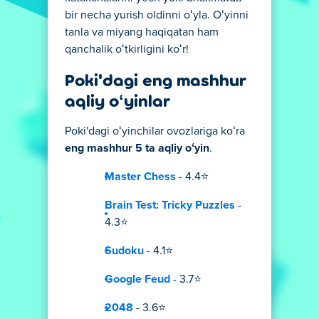
bir necha yurish oldinni oʻyla. Oʻyinni
tanla va miyang haqiqatan ham
qanchalik oʻtkirligini koʻr!
Poki'dagi eng mashhur
aqliy oʻyinlar
Poki'dagi oʻyinchilar ovozlariga koʻra
eng mashhur 5 ta aqliy oʻyin
.
Master Chess
- 4.4⭐
Brain Test: Tricky Puzzles
-
4.3⭐
Sudoku
- 4.1⭐
Google Feud
- 3.7⭐
2048
- 3.6⭐