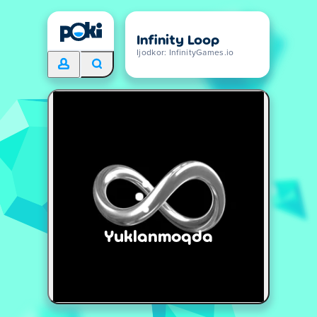
Infinity Loop
Ijodkor: InfinityGames.io
Yuklanmoqda