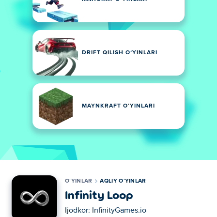
DRIFT QILISH OʻYINLARI
MAYNKRAFT OʻYINLARI
OʻYINLAR
AQLIY OʻYINLAR
Infinity Loop
Ijodkor:
InfinityGames.io