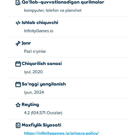
Qoʻllab-quvvatlanadigan qurilmalar
kompyuter, telefon va planshet
Ishlab chiquvchi
InfinityGames.io
Janr
Pazl oʻyinlar
Chiqarilish sanasi
iyul, 2020
Soʻnggi yangilanish
iyun, 2024
Reyting
4.2 (104,571 Ovozlar)
Maxfiylik Siyosati
https://infinitygames.io/privacy-policy/