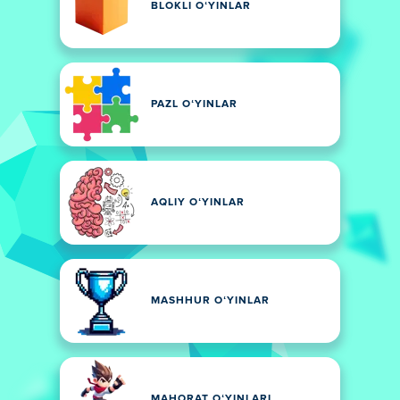
BLOKLI OʻYINLAR
PAZL OʻYINLAR
AQLIY OʻYINLAR
MASHHUR OʻYINLAR
MAHORAT OʻYINLARI