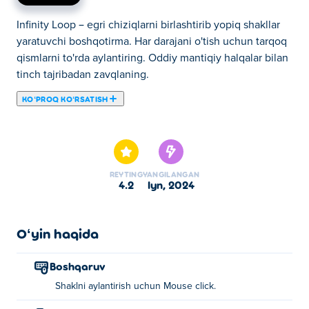
Infinity Loop – egri chiziqlarni birlashtirib yopiq shakllar
yaratuvchi boshqotirma. Har darajani o'tish uchun tarqoq
qismlarni to'rda aylantiring. Oddiy mantiqiy halqalar bilan
tinch tajribadan zavqlaning.
KOʻPROQ KOʻRSATISH
Bu yerda siz Infinity Loop o'ynashingiz mumkin. Infinity
Loop bizning tanlangan Aqliy oʻyinlar larimizdan biridir.
REYTING
YANGILANGAN
4.2
iyn, 2024
Oʻyin haqida
Boshqaruv
Shaklni aylantirish uchun Mouse click.