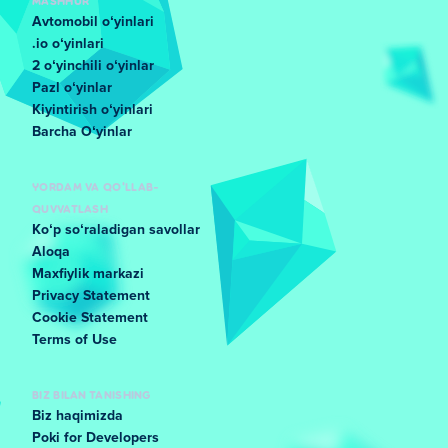
MASHHUR
Avtomobil oʻyinlari
.io oʻyinlari
2 oʻyinchili oʻyinlar
Pazl oʻyinlar
Kiyintirish oʻyinlari
Barcha Oʻyinlar
YORDAM VA QO'LLAB-
QUVVATLASH
Koʻp soʻraladigan savollar
Aloqa
Maxfiylik markazi
Privacy Statement
Cookie Statement
Terms of Use
BIZ BILAN TANISHING
Biz haqimizda
Poki for Developers