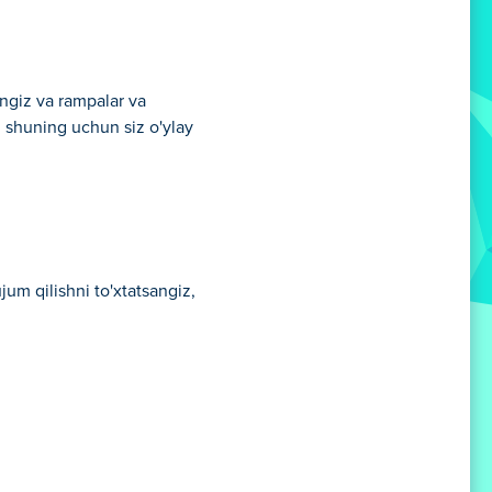
ingiz va rampalar va
, shuning uchun siz o'ylay
jum qilishni to'xtatsangiz,