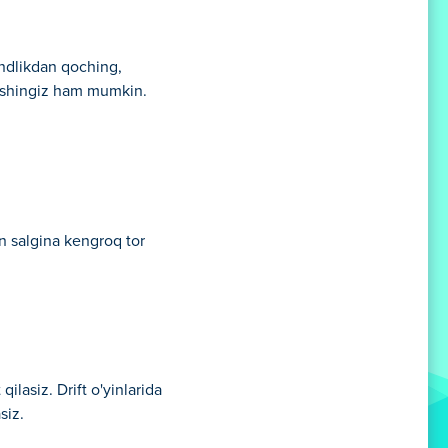
andlikdan qoching,
ilishingiz ham mumkin.
 salgina kengroq tor
qilasiz. Drift o'yinlarida
siz.