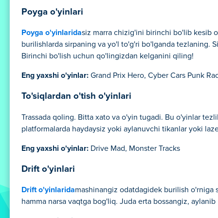
Poyga o'yinlari
Poyga o'yinlarida
siz marra chizig'ini birinchi bo'lib kes
burilishlarda sirpaning va yo'l to'g'ri bo'lganda tezlaning
Birinchi bo'lish uchun qo'lingizdan kelganini qiling!
Eng yaxshi o'yinlar:
Grand Prix Hero, Cyber Cars Punk Ra
To'siqlardan o'tish o'yinlari
Trassada qoling. Bitta xato va o'yin tugadi. Bu o'yinlar tez
platformalarda haydaysiz yoki aylanuvchi tikanlar yoki laze
Eng yaxshi o'yinlar:
Drive Mad, Monster Tracks
Drift o'yinlari
Drift o'yinlarida
mashinangiz odatdagidek burilish o'rniga sirp
hamma narsa vaqtga bog'liq. Juda erta bossangiz, aylanib k