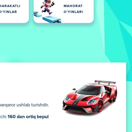
HARAKATLI
MAHORAT
OʻYINLAR
OʻYINLARI
arqaror ushlab turishdir.
vchi
160 dan ortiq bepul