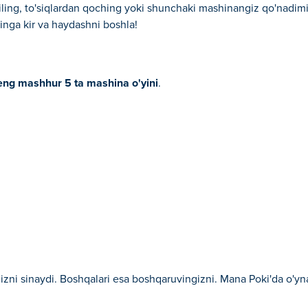
 qiling, to'siqlardan qoching yoki shunchaki mashinangiz qo'nadim
inga kir va haydashni boshla!
eng mashhur 5 ta mashina o'yini
.
gingizni sinaydi. Boshqalari esa boshqaruvingizni. Mana Poki'da o