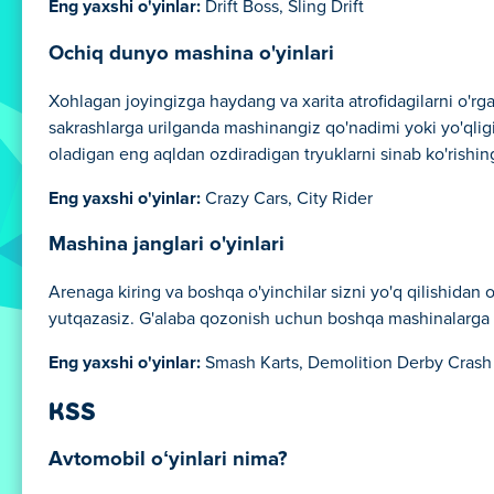
Eng yaxshi o'yinlar:
Drift Boss, Sling Drift
Ochiq dunyo mashina o'yinlari
Xohlagan joyingizga haydang va xarita atrofidagilarni o'rga
sakrashlarga urilganda mashinangiz qo'nadimi yoki yo'qlig
oladigan eng aqldan ozdiradigan tryuklarni sinab ko'rishi
Eng yaxshi o'yinlar:
Crazy Cars, City Rider
Mashina janglari o'yinlari
Arenaga kiring va boshqa o'yinchilar sizni yo'q qilishidan o
yutqazasiz. G'alaba qozonish uchun boshqa mashinalarga u
Eng yaxshi o'yinlar:
Smash Karts, Demolition Derby Crash
KSS
Avtomobil oʻyinlari nima?