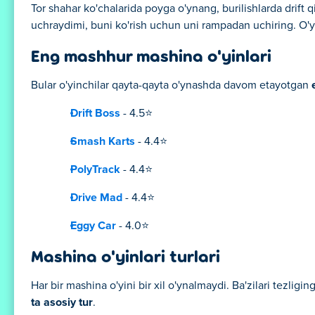
Tor shahar ko'chalarida poyga o'ynang, burilishlarda drift
uchraydimi, buni ko'rish uchun uni rampadan uchiring. O'y
Eng mashhur mashina o'yinlari
Bular o'yinchilar qayta-qayta o'ynashda davom etayotgan
Drift Boss
- 4.5⭐
Smash Karts
- 4.4⭐
PolyTrack
- 4.4⭐
Drive Mad
- 4.4⭐
Eggy Car
- 4.0⭐
Mashina o'yinlari turlari
Har bir mashina o'yini bir xil o'ynalmaydi. Ba'zilari tezli
ta asosiy tur
.