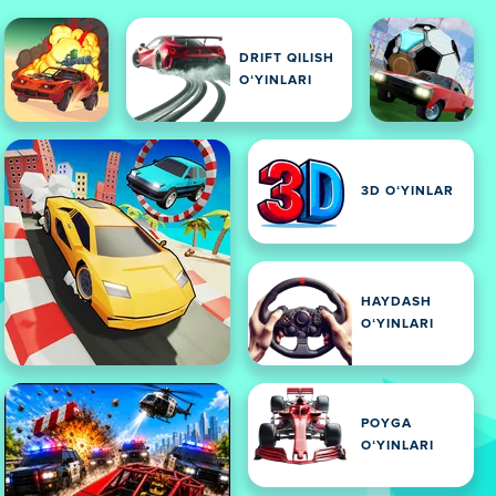
DRIFT QILISH
OʻYINLARI
3D OʻYINLAR
HAYDASH
OʻYINLARI
POYGA
OʻYINLARI