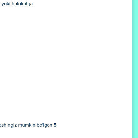
i yoki halokatga
'ynashingiz mumkin bo'lgan
5