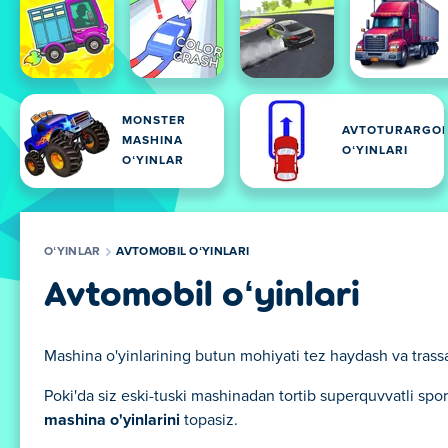
MONSTER
AVTOTURARGO
MASHINA
OʻYINLARI
OʻYINLAR
OʻYINLAR
AVTOMOBIL OʻYINLARI
Avtomobil oʻyinlari
Mashina o'yinlarining butun mohiyati tez haydash va trassa
Poki'da siz eski-tuski mashinadan tortib superquvvatli s
mashina o'yinlarini
topasiz.