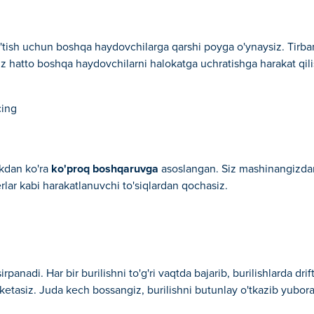
ib o'tish uchun boshqa haydovchilarga qarshi poyga o'ynaysiz. Tirb
. Siz hatto boshqa haydovchilarni halokatga uchratishga harakat q
cing
likdan ko'ra
ko'proq boshqaruvga
asoslangan. Siz mashinangizdan
rlar kabi harakatlanuvchi to'siqlardan qochasiz.
anadi. Har bir burilishni to'g'ri vaqtda bajarib, burilishlarda drift 
etasiz. Juda kech bossangiz, burilishni butunlay o'tkazib yubora