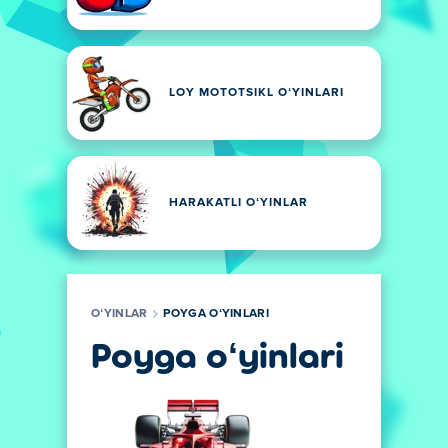
LOY MOTOTSIKL OʻYINLARI
HARAKATLI OʻYINLAR
OʻYINLAR
POYGA OʻYINLARI
Poyga oʻyinlari