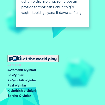
uchun 5 davra oʻting, soʻng poyga
paytida tormozlash uchun toʻgʻri
vaqtni topishga yana 5 davra sarflang.
Let the world play
MASHHUR
Avtomobil oʻyinlari
.io oʻyinlari
2 oʻyinchili oʻyinlar
Pazl oʻyinlar
Kiyintirish oʻyinlari
Barcha Oʻyinlar