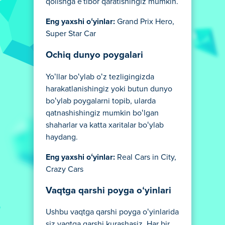
qolishga eʼtibor qaratishingiz mumkin.
Eng yaxshi oʻyinlar:
Grand Prix Hero,
Super Star Car
Ochiq dunyo poygalari
Yoʻllar boʻylab oʻz tezligingizda
harakatlanishingiz yoki butun dunyo
boʻylab poygalarni topib, ularda
qatnashishingiz mumkin boʻlgan
shaharlar va katta xaritalar boʻylab
haydang.
Eng yaxshi oʻyinlar:
Real Cars in City,
Crazy Cars
Vaqtga qarshi poyga oʻyinlari
Ushbu vaqtga qarshi poyga oʻyinlarida
siz vaqtga qarshi kurashasiz. Har bir