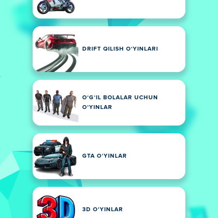
DRIFT QILISH OʻYINLARI
OʻGʻIL BOLALAR UCHUN
OʻYINLAR
GTA OʻYINLAR
3D OʻYINLAR