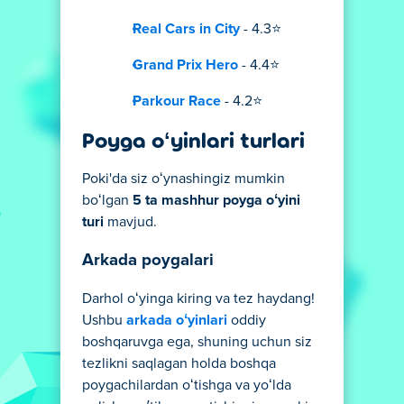
Real Cars in City
- 4.3⭐
Grand Prix Hero
- 4.4⭐
Parkour Race
- 4.2⭐
Poyga oʻyinlari turlari
Poki'da siz oʻynashingiz mumkin
boʻlgan
5 ta mashhur poyga oʻyini
turi
mavjud.
Arkada poygalari
Darhol oʻyinga kiring va tez haydang!
Ushbu
arkada oʻyinlari
oddiy
boshqaruvga ega, shuning uchun siz
tezlikni saqlagan holda boshqa
poygachilardan oʻtishga va yoʻlda