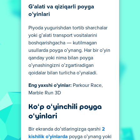
Gʻalati va qiziqarli poyga
oʻyinlari
Piyoda yugurishdan tortib sharchalar
yoki gʻalati transport vositalarini
boshqarishgacha — kutilmagan
usullarda poyga oʻynang. Har bir oʻyin
qanday yoki nima bilan poyga
oʻynashingizni oʻzgartiradigan
qoidalar bilan turlicha oʻynaladi.
Eng yaxshi oʻyinlar:
Parkour Race,
Marble Run 3D
Koʻp oʻyinchili poyga
oʻyinlari
Bir ekranda doʻstlaringizga qarshi
2
kishilik oʻyinlarda
poyga oʻynang yoki