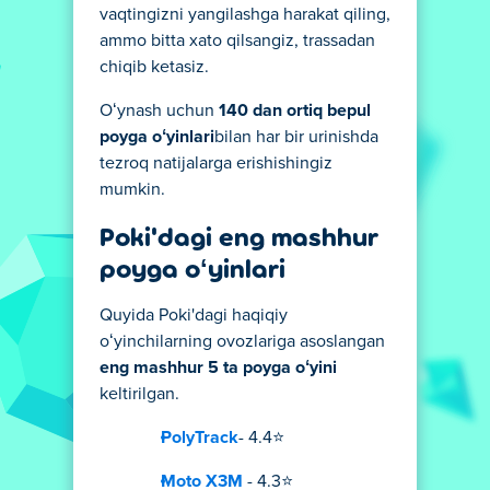
vaqtingizni yangilashga harakat qiling,
ammo bitta xato qilsangiz, trassadan
chiqib ketasiz.
Oʻynash uchun
140 dan ortiq bepul
poyga oʻyinlari
bilan har bir urinishda
tezroq natijalarga erishishingiz
mumkin.
Poki'dagi eng mashhur
poyga oʻyinlari
Quyida Poki'dagi haqiqiy
oʻyinchilarning ovozlariga asoslangan
eng mashhur 5 ta poyga oʻyini
keltirilgan.
PolyTrack
- 4.4⭐
Moto X3M
- 4.3⭐