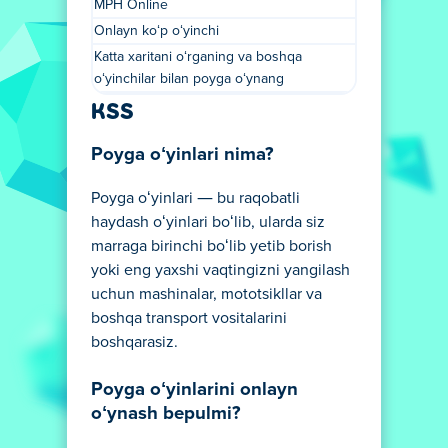
MPH Online
Onlayn koʻp oʻyinchi
Katta xaritani oʻrganing va boshqa
oʻyinchilar bilan poyga oʻynang
KSS
Poyga oʻyinlari nima?
Poyga oʻyinlari — bu raqobatli
haydash oʻyinlari boʻlib, ularda siz
marraga birinchi boʻlib yetib borish
yoki eng yaxshi vaqtingizni yangilash
uchun mashinalar, mototsikllar va
boshqa transport vositalarini
boshqarasiz.
Poyga oʻyinlarini onlayn
oʻynash bepulmi?