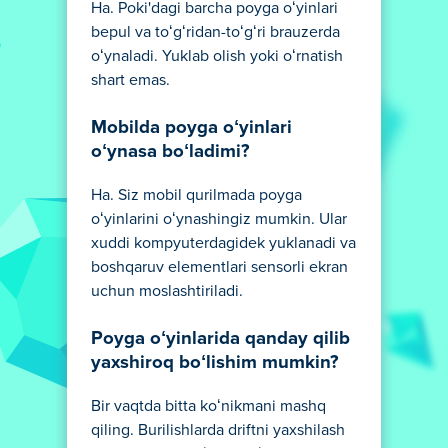
Ha. Poki'dagi barcha poyga oʻyinlari
bepul va toʻgʻridan-toʻgʻri brauzerda
oʻynaladi. Yuklab olish yoki oʻrnatish
shart emas.
Mobilda poyga oʻyinlari
oʻynasa boʻladimi?
Ha. Siz mobil qurilmada poyga
oʻyinlarini oʻynashingiz mumkin. Ular
xuddi kompyuterdagidek yuklanadi va
boshqaruv elementlari sensorli ekran
uchun moslashtiriladi.
Poyga oʻyinlarida qanday qilib
yaxshiroq boʻlishim mumkin?
Bir vaqtda bitta koʻnikmani mashq
qiling. Burilishlarda driftni yaxshilash