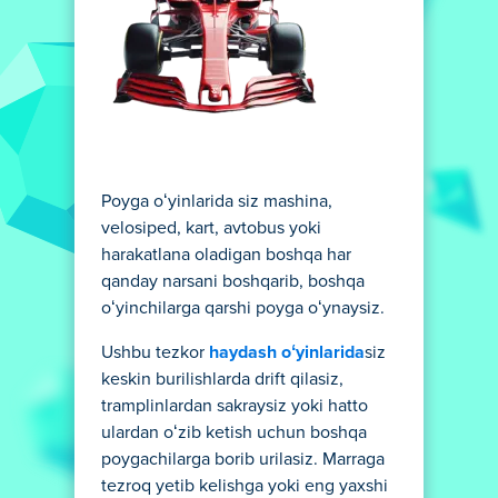
Poyga oʻyinlarida siz mashina,
velosiped, kart, avtobus yoki
harakatlana oladigan boshqa har
qanday narsani boshqarib, boshqa
oʻyinchilarga qarshi poyga oʻynaysiz.
Ushbu tezkor
haydash oʻyinlarida
siz
keskin burilishlarda drift qilasiz,
tramplinlardan sakraysiz yoki hatto
ulardan oʻzib ketish uchun boshqa
poygachilarga borib urilasiz. Marraga
tezroq yetib kelishga yoki eng yaxshi