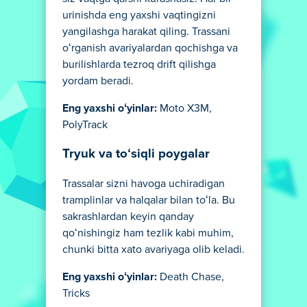
urinishda eng yaxshi vaqtingizni
yangilashga harakat qiling. Trassani
oʻrganish avariyalardan qochishga va
burilishlarda tezroq drift qilishga
yordam beradi.
Eng yaxshi oʻyinlar:
Moto X3M,
PolyTrack
Tryuk va toʻsiqli poygalar
Trassalar sizni havoga uchiradigan
tramplinlar va halqalar bilan toʻla. Bu
sakrashlardan keyin qanday
qoʻnishingiz ham tezlik kabi muhim,
chunki bitta xato avariyaga olib keladi.
Eng yaxshi oʻyinlar:
Death Chase,
Tricks