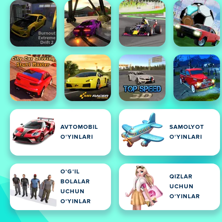
AVTOMOBIL
SAMOLYOT
OʻYINLARI
OʻYINLARI
OʻGʻIL
QIZLAR
BOLALAR
UCHUN
UCHUN
OʻYINLAR
OʻYINLAR