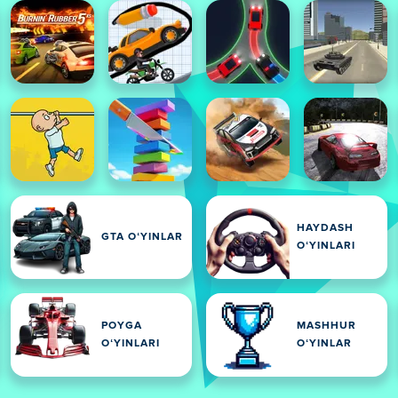
HAYDASH
GTA OʻYINLAR
OʻYINLARI
POYGA
MASHHUR
OʻYINLARI
OʻYINLAR