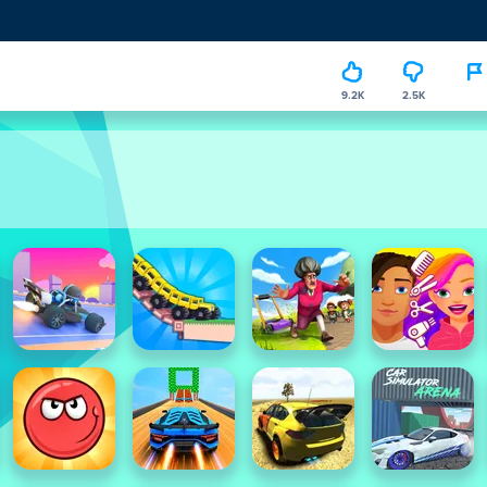
9.2K
2.5K