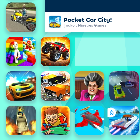
Pocket Car City!
Ijodkor: Nineties Games