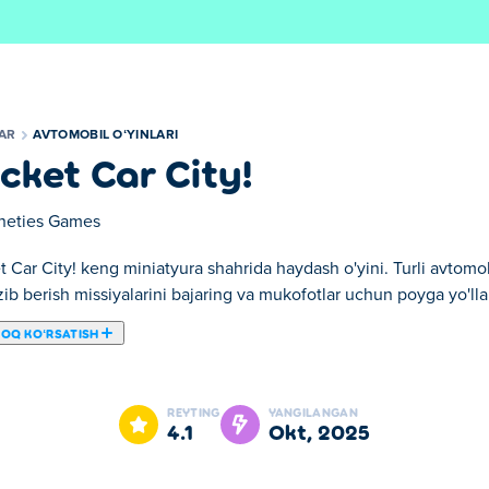
LAR
AVTOMOBIL OʻYINLARI
cket Car City!
neties Games
 Car City! keng miniatyura shahrida haydash o'yini. Turli avtomob
ib berish missiyalarini bajaring va mukofotlar uchun poyga yo'lla
ROQ KOʻRSATISH
o'yin maydoningiz bo'lgan yovvoyi haydash o'yini! Ko'chalarda say
Rampalardan uching, daraxtlar (yoki hatto omadsiz piyodalar) kabi
REYTING
YANGILANGAN
duzlarni to'plang. Birida kashf etish, halokat va poyga qilishni 
4.1
okt, 2025
 mumkin!