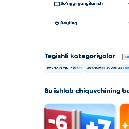
Soʻnggi yangilanish
Reyting
Tegishli kategoriyalar
KO
POYGA OʻYINLARI
155
AVTOMOBIL OʻYINLARI
16
Bu ishlab chiquvchining b