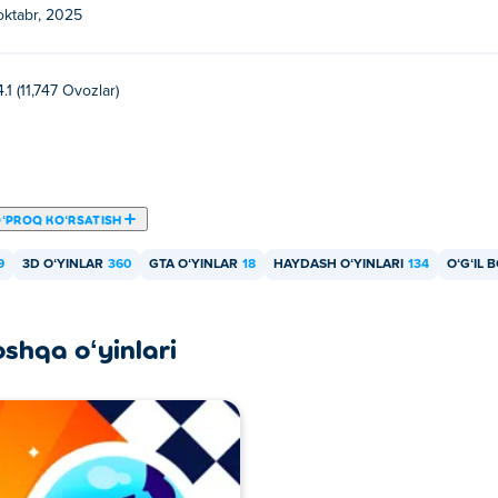
oktabr, 2025
4.1 (11,747 Ovozlar)
ʻPROQ KOʻRSATISH
9
3D OʻYINLAR
360
GTA OʻYINLAR
18
HAYDASH OʻYINLARI
134
OʻGʻIL
oshqa oʻyinlari