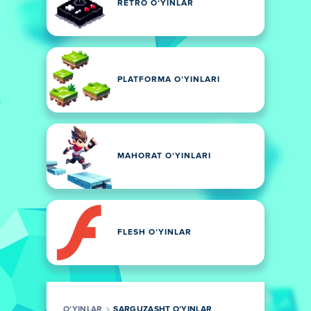
RETRO OʻYINLAR
PLATFORMA OʻYINLARI
MAHORAT OʻYINLARI
FLESH OʻYINLAR
OʻYINLAR
SARGUZASHT OʻYINLAR