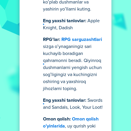
koʻplab dushmanlar va
yashirin yoʻllarni kuting.
Eng yaxshi tanlovlar:
Apple
Knight, Dadish
RPG'lar:
RPG sarguzashtlari
sizga oʻynaganingiz sari
kuchayib boradigan
qahramonni beradi. Qiyinroq
dushmanlarni yengish uchun
sogʻligingiz va kuchingizni
oshiring va yaxshiroq
jihozlarni toping.
Eng yaxshi tanlovlar:
Swords
and Sandals, Look, Your Loot!
Omon qolish:
Omon qolish
oʻyinlarida
, uy qurish yoki