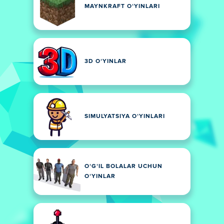
MAYNKRAFT OʻYINLARI
3D OʻYINLAR
SIMULYATSIYA OʻYINLARI
OʻGʻIL BOLALAR UCHUN
OʻYINLAR