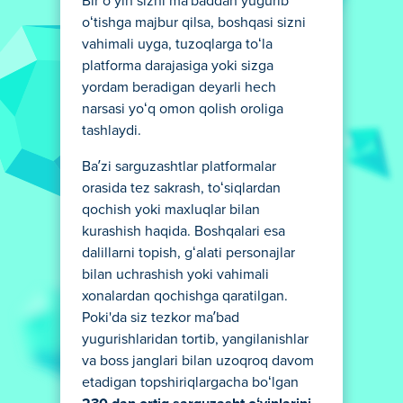
Bir oʻyin sizni maʼbaddan yugurib
oʻtishga majbur qilsa, boshqasi sizni
vahimali uyga, tuzoqlarga toʻla
platforma darajasiga yoki sizga
yordam beradigan deyarli hech
narsasi yoʻq omon qolish oroliga
tashlaydi.
Baʼzi sarguzashtlar platformalar
orasida tez sakrash, toʻsiqlardan
qochish yoki maxluqlar bilan
kurashish haqida. Boshqalari esa
dalillarni topish, gʻalati personajlar
bilan uchrashish yoki vahimali
xonalardan qochishga qaratilgan.
Poki'da siz tezkor maʼbad
yugurishlaridan tortib, yangilanishlar
va boss janglari bilan uzoqroq davom
etadigan topshiriqlargacha boʻlgan