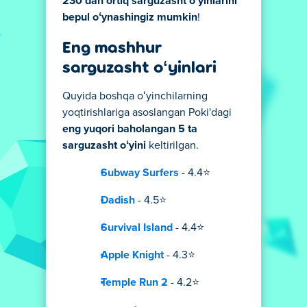
230 dan ortiq sarguzasht oʻyinlarini
bepul oʻynashingiz mumkin
!
Eng mashhur
sarguzasht oʻyinlari
Quyida boshqa oʻyinchilarning
yoqtirishlariga asoslangan Poki'dagi
eng yuqori baholangan 5 ta
sarguzasht oʻyini
keltirilgan.
Subway Surfers
- 4.4⭐
Dadish
- 4.5⭐
Survival Island
- 4.4⭐
Apple Knight
- 4.3⭐
Temple Run 2
- 4.2⭐