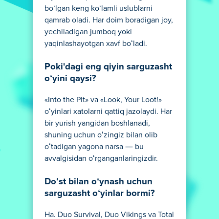
boʻlgan keng koʻlamli uslublarni
qamrab oladi. Har doim boradigan joy,
yechiladigan jumboq yoki
yaqinlashayotgan xavf boʻladi.
Poki'dagi eng qiyin sarguzasht
oʻyini qaysi?
«Into the Pit» va «Look, Your Loot!»
oʻyinlari xatolarni qattiq jazolaydi. Har
bir yurish yangidan boshlanadi,
shuning uchun oʻzingiz bilan olib
oʻtadigan yagona narsa — bu
avvalgisidan oʻrganganlaringizdir.
Doʻst bilan oʻynash uchun
sarguzasht oʻyinlar bormi?
Ha. Duo Survival, Duo Vikings va Total