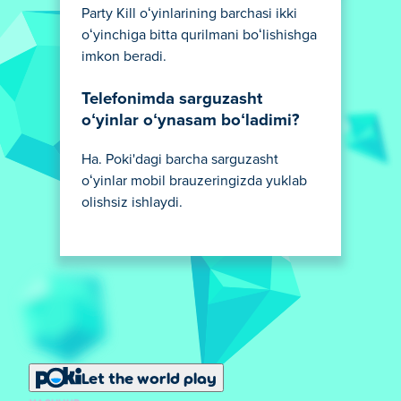
Party Kill oʻyinlarining barchasi ikki
oʻyinchiga bitta qurilmani boʻlishishga
imkon beradi.
Telefonimda sarguzasht
oʻyinlar oʻynasam boʻladimi?
Ha. Poki'dagi barcha sarguzasht
oʻyinlar mobil brauzeringizda yuklab
olishsiz ishlaydi.
Let the world play