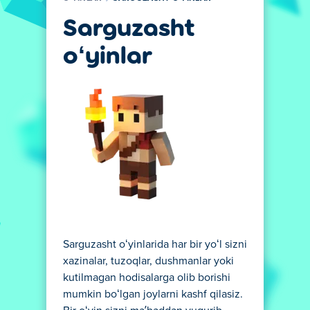
Sarguzasht
oʻyinlar
Sarguzasht oʻyinlarida har bir yoʻl sizni
xazinalar, tuzoqlar, dushmanlar yoki
kutilmagan hodisalarga olib borishi
mumkin boʻlgan joylarni kashf qilasiz.