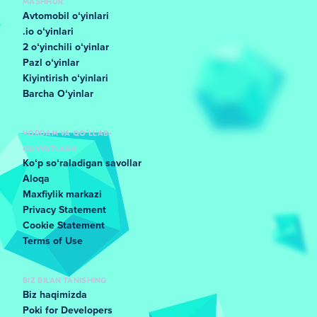
MASHHUR
Avtomobil oʻyinlari
.io oʻyinlari
2 oʻyinchili oʻyinlar
Pazl oʻyinlar
Kiyintirish oʻyinlari
Barcha Oʻyinlar
YORDAM VA QO'LLAB-
QUVVATLASH
Koʻp soʻraladigan savollar
Aloqa
Maxfiylik markazi
Privacy Statement
Cookie Statement
Terms of Use
BIZ BILAN TANISHING
Biz haqimizda
Poki for Developers