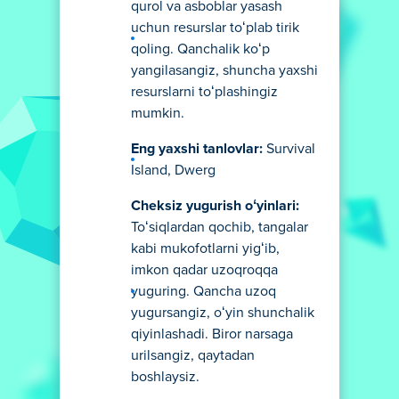
qurol va asboblar yasash
uchun resurslar toʻplab tirik
qoling. Qanchalik koʻp
yangilasangiz, shuncha yaxshi
resurslarni toʻplashingiz
mumkin.
Eng yaxshi tanlovlar:
Survival
Island, Dwerg
Cheksiz yugurish oʻyinlari:
Toʻsiqlardan qochib, tangalar
kabi mukofotlarni yigʻib,
imkon qadar uzoqroqqa
yuguring. Qancha uzoq
yugursangiz, oʻyin shunchalik
qiyinlashadi. Biror narsaga
urilsangiz, qaytadan
boshlaysiz.