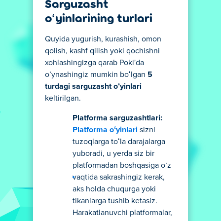
Sarguzasht
oʻyinlarining turlari
Quyida yugurish, kurashish, omon
qolish, kashf qilish yoki qochishni
xohlashingizga qarab Poki'da
oʻynashingiz mumkin boʻlgan
5
turdagi sarguzasht oʻyinlari
keltirilgan.
Platforma sarguzashtlari:
Platforma oʻyinlari
sizni
tuzoqlarga toʻla darajalarga
yuboradi, u yerda siz bir
platformadan boshqasiga oʻz
vaqtida sakrashingiz kerak,
aks holda chuqurga yoki
tikanlarga tushib ketasiz.
Harakatlanuvchi platformalar,