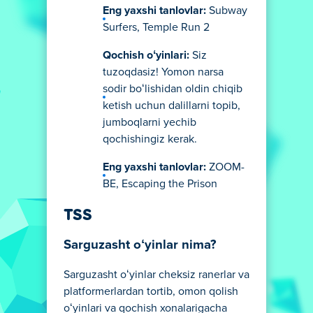
Eng yaxshi tanlovlar:
Subway
Surfers, Temple Run 2
Qochish oʻyinlari:
Siz
tuzoqdasiz! Yomon narsa
sodir boʻlishidan oldin chiqib
ketish uchun dalillarni topib,
jumboqlarni yechib
qochishingiz kerak.
Eng yaxshi tanlovlar:
ZOOM-
BE, Escaping the Prison
TSS
Sarguzasht oʻyinlar nima?
Sarguzasht oʻyinlar cheksiz ranerlar va
platformerlardan tortib, omon qolish
oʻyinlari va qochish xonalarigacha