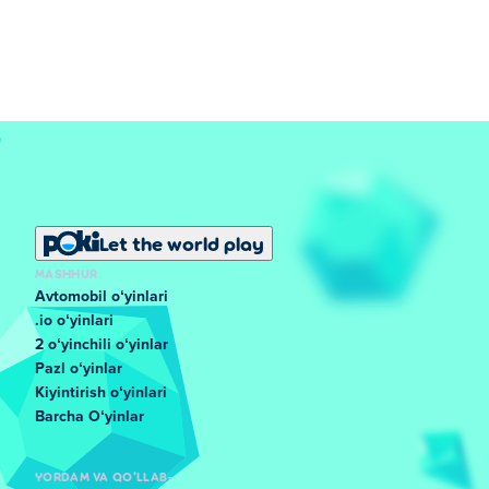
Let the world play
MASHHUR
Avtomobil oʻyinlari
.io oʻyinlari
2 oʻyinchili oʻyinlar
Pazl oʻyinlar
Kiyintirish oʻyinlari
Barcha Oʻyinlar
YORDAM VA QO'LLAB-