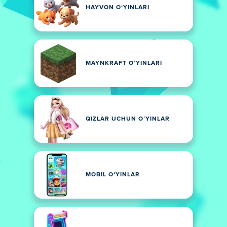
HAYVON OʻYINLARI
MAYNKRAFT OʻYINLARI
QIZLAR UCHUN OʻYINLAR
MOBIL OʻYINLAR