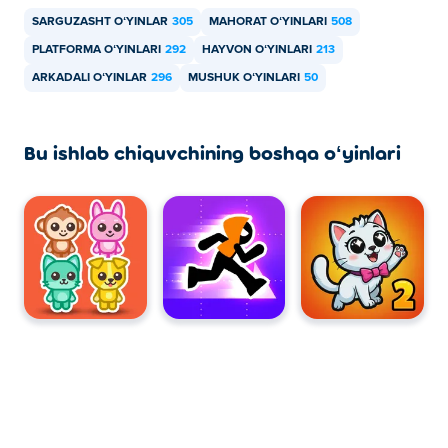
SARGUZASHT OʻYINLAR
305
MAHORAT OʻYINLARI
508
PLATFORMA OʻYINLARI
292
HAYVON OʻYINLARI
213
ARKADALI OʻYINLAR
296
MUSHUK OʻYINLARI
50
Bu ishlab chiquvchining boshqa oʻyinlari