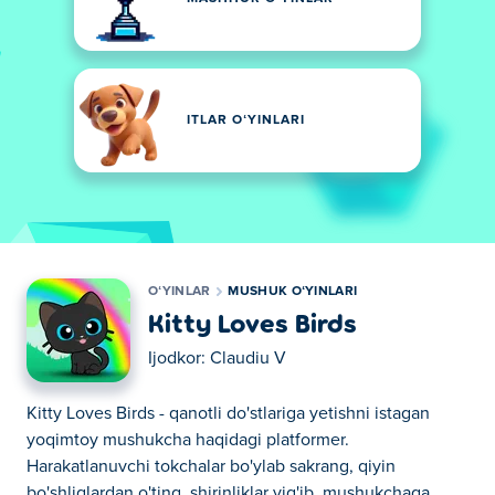
ITLAR OʻYINLARI
OʻYINLAR
MUSHUK OʻYINLARI
Kitty Loves Birds
Ijodkor:
Claudiu V
Kitty Loves Birds - qanotli do'stlariga yetishni istagan
yoqimtoy mushukcha haqidagi platformer.
Harakatlanuvchi tokchalar bo'ylab sakrang, qiyin
bo'shliqlardan o'ting, shirinliklar yig'ib, mushukchaga