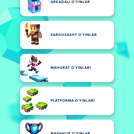
ARKADALI OʻYINLAR
SARGUZASHT OʻYINLAR
MAHORAT OʻYINLARI
PLATFORMA OʻYINLARI
MASHHUR OʻYINLAR