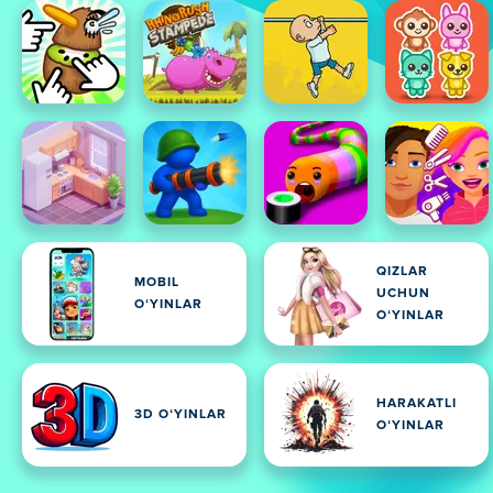
QIZLAR
MOBIL
UCHUN
OʻYINLAR
OʻYINLAR
HARAKATLI
3D OʻYINLAR
OʻYINLAR