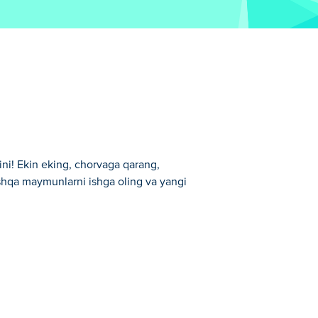
ni! Ekin eking, chorvaga qarang,
oshqa maymunlarni ishga oling va yangi
dan biridir.