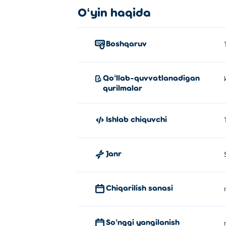
Oʻyin haqida
Boshqaruv
Qoʻllab-quvvatlanadigan
qurilmalar
Ishlab chiquvchi
Janr
Chiqarilish sanasi
Soʻnggi yangilanish