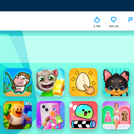
3.4M
404.2K