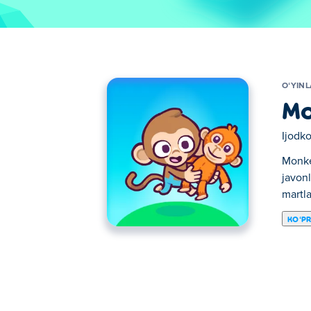
OʻYIN
Mo
Ijodko
Monke
javonl
martla
KOʻP
Bu yerda siz Monkey Mart o'ynashingiz mum