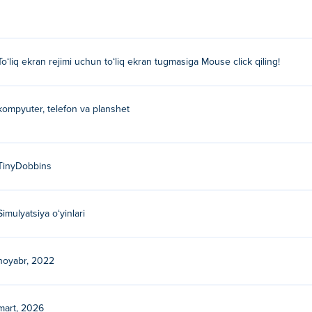
Toʻliq ekran rejimi uchun toʻliq ekran tugmasiga Mouse click qiling!
kompyuter, telefon va planshet
TinyDobbins
Simulyatsiya oʻyinlari
noyabr, 2022
mart, 2026