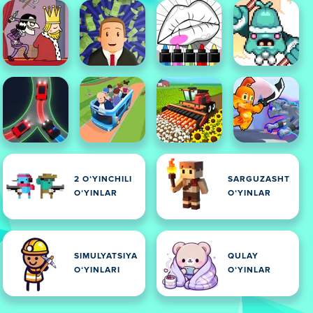
2 OʻYINCHILI
SARGUZASHT
OʻYINLAR
OʻYINLAR
SIMULYATSIYA
QULAY
OʻYINLARI
OʻYINLAR