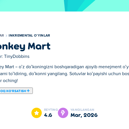
LAR
INKREMENTAL OʻYINLAR
nkey Mart
r:
TinyDobbins
y Mart – oʻz doʻkoningizni boshqaradigan ajoyib menejment oʻyi
arni toʻldiring, doʻkonni yangilang. Sotuvlar koʻpayishi uchun b
r oching!
ROQ KOʻRSATISH
kin. Monkey Mart bizning tanlangan Inkremental oʻyinlar larimiz
REYTING
YANGILANGAN
4.6
mar, 2026