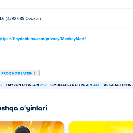
4.6 (3,792,689 Ovozlar)
https://tinydobbins.com/privacy/MonkeyMart/
ʻPROQ KOʻRSATISH
8
HAYVON OʻYINLARI
213
SIMULYATSIYA OʻYINLARI
333
ARKADALI OʻYIN
oshqa oʻyinlari