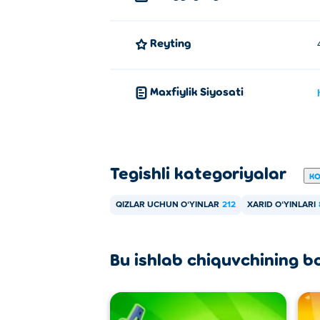
Reyting
Maxfiylik Siyosati
Tegishli kategoriyalar
KO
QIZLAR UCHUN OʻYINLAR
212
XARID OʻYINLARI
Bu ishlab chiquvchining b