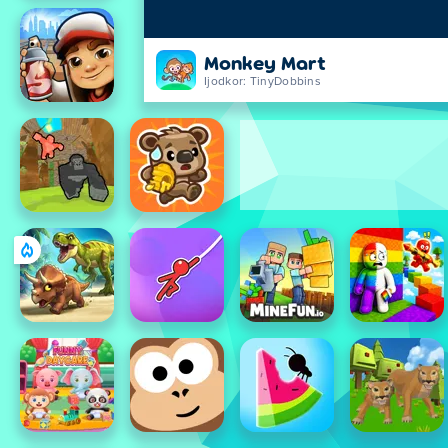
Monkey Mart
Ijodkor: TinyDobbins