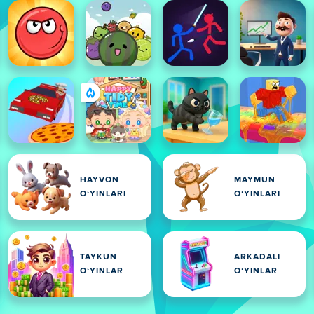
HAYVON
MAYMUN
OʻYINLARI
OʻYINLARI
TAYKUN
ARKADALI
OʻYINLAR
OʻYINLAR