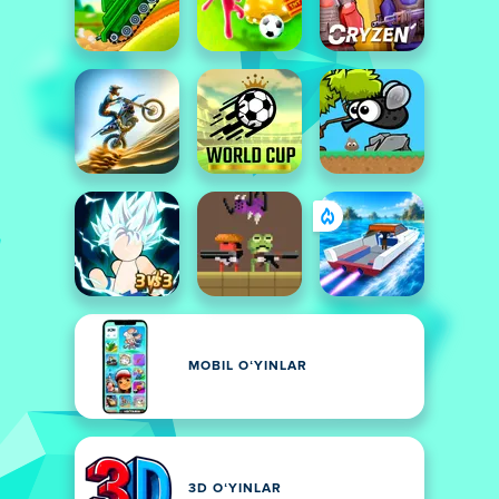
MOBIL OʻYINLAR
3D OʻYINLAR