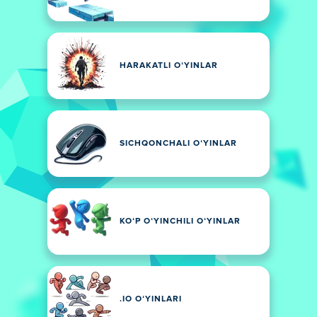
HARAKATLI OʻYINLAR
SICHQONCHALI OʻYINLAR
KOʻP OʻYINCHILI OʻYINLAR
.IO OʻYINLARI