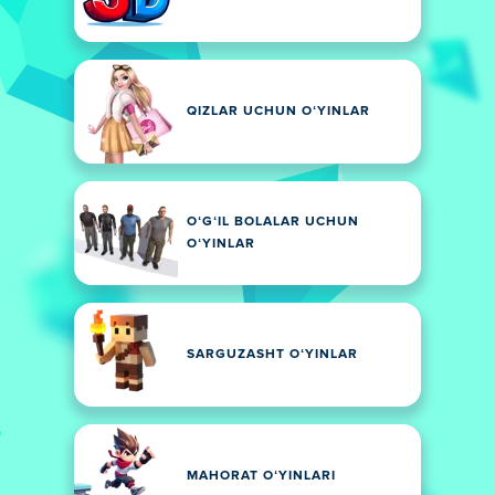
QIZLAR UCHUN OʻYINLAR
OʻGʻIL BOLALAR UCHUN
OʻYINLAR
SARGUZASHT OʻYINLAR
MAHORAT OʻYINLARI