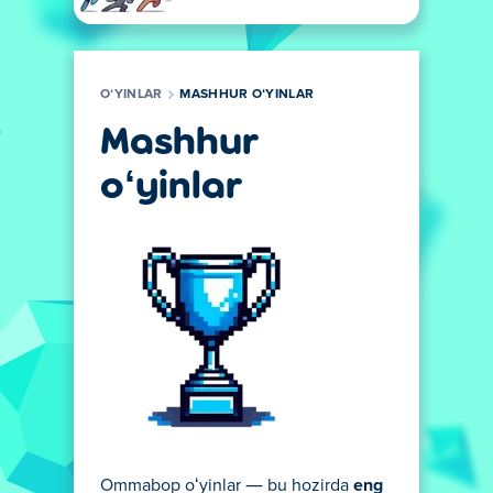
OʻYINLAR
MASHHUR OʻYINLAR
Mashhur
oʻyinlar
Ommabop oʻyinlar — bu hozirda
eng