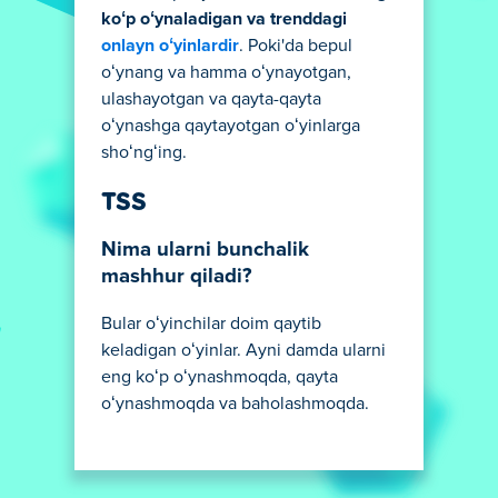
koʻp oʻynaladigan va trenddagi
onlayn oʻyinlardir
. Poki'da bepul
oʻynang va hamma oʻynayotgan,
ulashayotgan va qayta-qayta
oʻynashga qaytayotgan oʻyinlarga
shoʻngʻing.
TSS
Nima ularni bunchalik
mashhur qiladi?
Bular oʻyinchilar doim qaytib
keladigan oʻyinlar. Ayni damda ularni
eng koʻp oʻynashmoqda, qayta
oʻynashmoqda va baholashmoqda.