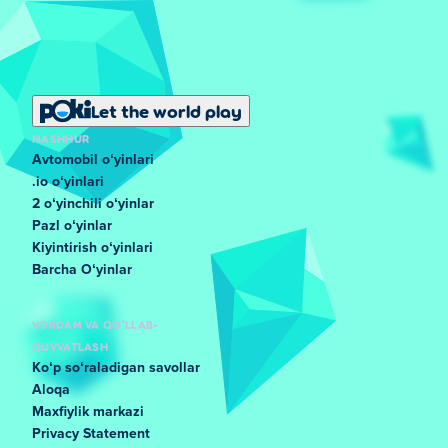
Let the world play
MASHHUR
Avtomobil oʻyinlari
.io oʻyinlari
2 oʻyinchili oʻyinlar
Pazl oʻyinlar
Kiyintirish oʻyinlari
Barcha Oʻyinlar
YORDAM VA QO'LLAB-
QUVVATLASH
Koʻp soʻraladigan savollar
Aloqa
Maxfiylik markazi
Privacy Statement