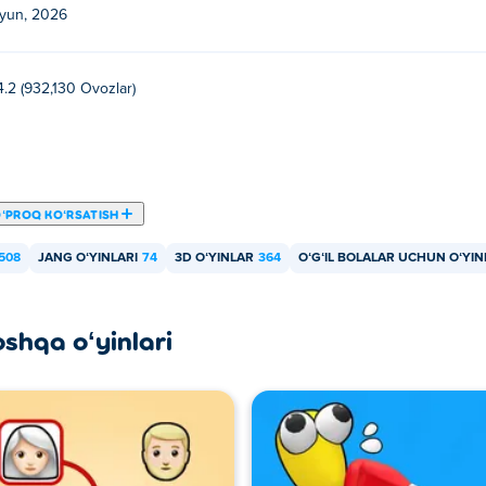
iyun, 2026
pul o'ynashim mumkin?
4.2 (932,130 Ovozlar)
nashingiz mumkin.
 Karate Fighter o'ynay olamanmi?
lar va planshetlar kabi mobil qurilmalarda o'ynalishi mumkin.
ʻPROQ KOʻRSATISH
508
JANG OʻYINLARI
74
3D OʻYINLAR
364
OʻGʻIL BOLALAR UCHUN OʻYI
oshqa oʻyinlari