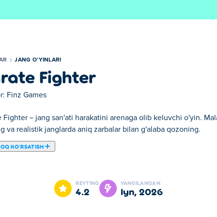
LAR
JANG OʻYINLARI
rate Fighter
r:
Finz Games
 Fighter – jang san'ati harakatini arenaga olib keluvchi o'yin. Mal
g va realistik janglarda aniq zarbalar bilan g'alaba qozoning.
ROQ KOʻRSATISH
agan eng yaxshi 3D jangovar o‘yini – Karate Fighter bilan ichki ja
mos boʻlgan ushbu bepul oʻyinga qadam qoʻying va yurakni uradig
REYTING
YANGILANGAN
4.2
iyn, 2026
alarni o'zlashtirib oling va raqiblaringizni mag'lub etish uchun 
VS janglari kabi bir nechta o'yin rejimlari bilan hech qachon zerika