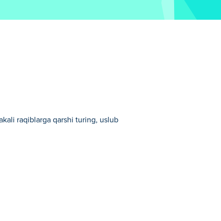
akali raqiblarga qarshi turing, uslub
ng san’ati ustangizni bo‘shating. Barcha
an janglarni boshdan kechiring!
eng kuchli jamoani tuzing. Shiddatli
rli daqiqalar bo'lmaydi. Haqiqiy jangovar