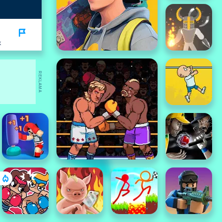
K
REKLAMA