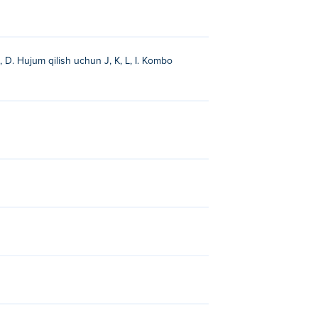
alga oshirishni osonlashtiradi.
effektlaridan bahramand bo'ling. Tajribali
ani taklif etadi.
 D. Hujum qilish uchun J, K, L, I. Kombo