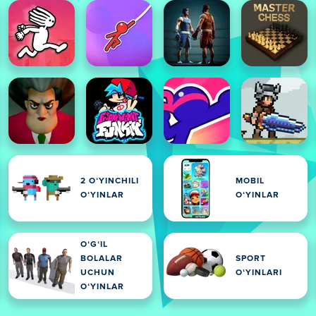
2 OʻYINCHILI
MOBIL
OʻYINLAR
OʻYINLAR
OʻGʻIL
BOLALAR
SPORT
UCHUN
OʻYINLARI
OʻYINLAR