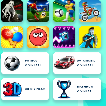
FUTBOL
AVTOMOBIL
OʻYINLARI
OʻYINLARI
MASHHUR
3D OʻYINLAR
OʻYINLAR