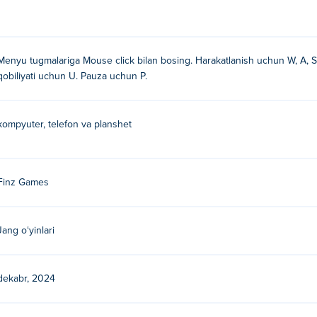
boshqaruvlar kuchli zarbalar, zarbalar va maxsus harakatlarni am
vazifalarni toping va jangni jonlantiradigan ajoyib vizual va ovoz 
ngiz, Karate Fighter o‘tkazib yuborishni istamaydigan ajoyib tajrib
Menyu tugmalariga Mouse click bilan bosing. Harakatlanish uchun W, A, S,
qobiliyati uchun U. Pauza uchun P.
o'lish uchun sayohatingizni boshlang!
n?
kompyuter, telefon va planshet
hun sichqonchadan foydalaning!
Finz Games
Jang oʻyinlari
dekabr, 2024
ilgan. Ularning boshqa o'yinini o'ynang Poki:
Connect Puzzle
!