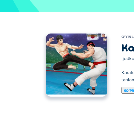
OʻYIN
Ka
Ijodko
Karate
tanlan
KOʻP
Har bir o‘yinda hayajonli harakatlarni jaml
yakkakurashlar ixlosmandlari uchun juda 
Jangchini tanlang, karate, kung-fu va boshq
turnirlar, qiziqarli arkadalar va shiddatli 