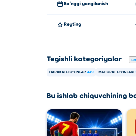
Soʻnggi yangilanish
Qanday qilib Karate Fighterni be
Reyting
Poki da Karate Fighter o'yinini bepul o'y
Mobil qurilmalarda va ish stolida
Karate Fighter kompyuteringizda va telefon
Tegishli kategoriyalar
KO
HARAKATLI OʻYINLAR
449
MAHORAT OʻYINLARI
Bu ishlab chiquvchining b