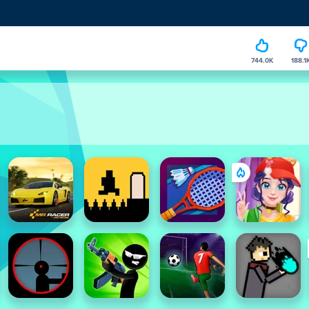
744.0K
188.1