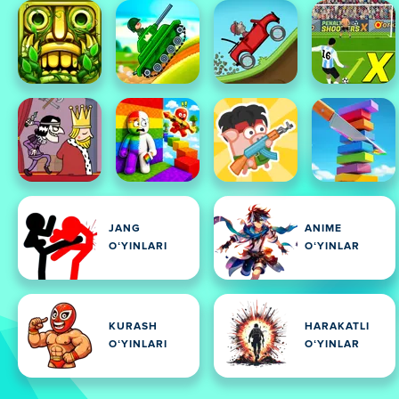
JANG
ANIME
OʻYINLARI
OʻYINLAR
KURASH
HARAKATLI
OʻYINLARI
OʻYINLAR