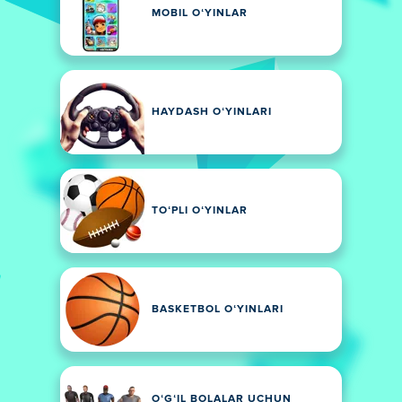
MOBIL OʻYINLAR
HAYDASH OʻYINLARI
TOʻPLI OʻYINLAR
BASKETBOL OʻYINLARI
OʻGʻIL BOLALAR UCHUN