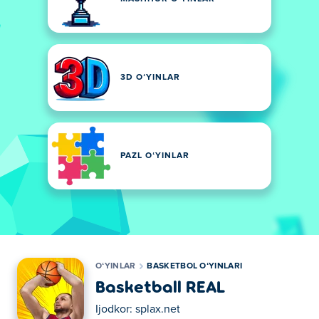
3D OʻYINLAR
PAZL OʻYINLAR
OʻYINLAR
BASKETBOL OʻYINLARI
Basketball REAL
Ijodkor:
splax.net