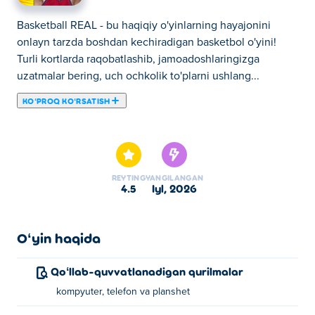
Basketball REAL - bu haqiqiy o'yinlarning hayajonini
onlayn tarzda boshdan kechiradigan basketbol o'yini!
Turli kortlarda raqobatlashib, jamoadoshlaringizga
uzatmalar bering, uch ochkolik to'plarni ushlang...
KOʻPROQ KOʻRSATISH
Basketball REAL - bu haqiqiy o'yinlarning hayajonini
onlayn tarzda boshdan kechiradigan basketbol o'yini!
Turli kortlarda raqobatlashib, jamoadoshlaringizga
uzatmalar bering, uch ochkolik to'plarni ushlang va kuchli
REYTING
YANGILANGAN
danklarni tashlang. O'yinchingizni mashq qiling,
4.5
iyl, 2026
mahoratingizni oshiring va haqiqiy chempion bo'lish
uchun martaba pog'onalaridan ko'taring. Kortga chiqing,
mahoratingizni oshiring va har bir o'yinda ustunlik qiling!
Oʻyin haqida
Basketbolni REALda qanday o'ynash mumkin?
Qoʻllab-quvvatlanadigan qurilmalar
kompyuter, telefon va planshet
Tanlov qilish uchun bosing yoki teging. Ijro etish uchun
suring.