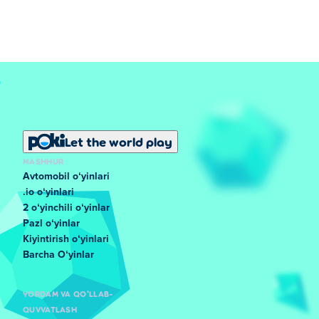
Let the world play
MASHHUR
Avtomobil oʻyinlari
.io oʻyinlari
2 oʻyinchili oʻyinlar
Pazl oʻyinlar
Kiyintirish oʻyinlari
Barcha Oʻyinlar
YORDAM VA QO'LLAB-
QUVVATLASH