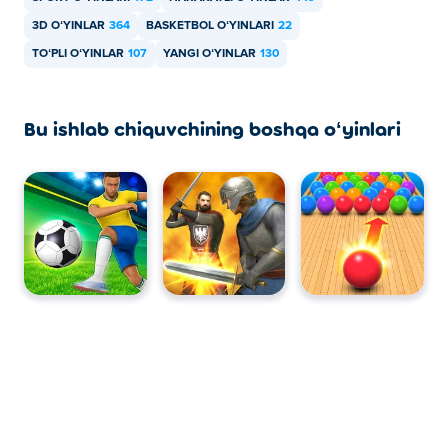
3D OʻYINLAR
364
BASKETBOL OʻYINLARI
22
TOʻPLI OʻYINLAR
107
YANGI OʻYINLAR
130
Bu ishlab chiquvchining boshqa oʻyinlari