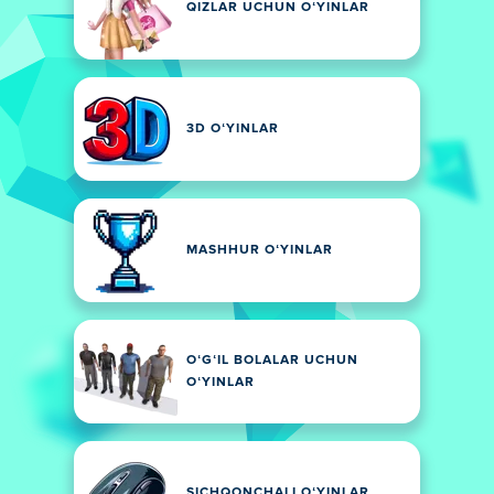
QIZLAR UCHUN OʻYINLAR
3D OʻYINLAR
MASHHUR OʻYINLAR
OʻGʻIL BOLALAR UCHUN
OʻYINLAR
SICHQONCHALI OʻYINLAR