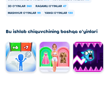
Supercar Legends oʻyinini kompyuteringizda va
3D OʻYINLAR
360
RAQAMLI OʻYINLAR
47
telefonlar va planshetlar kabi mobil qurilmalarda oʻynash
MASHHUR OʻYINLAR
99
YANGI OʻYINLAR
130
mumkin.
Bu ishlab chiquvchining boshqa oʻyinlari