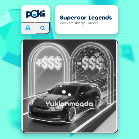
Supercar Legends
Ijodkor: Jungle Tavern
Yuklanmoqda