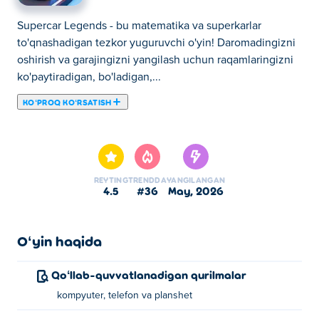
Supercar Legends - bu matematika va superkarlar
to'qnashadigan tezkor yuguruvchi o'yin! Daromadingizni
oshirish va garajingizni yangilash uchun raqamlaringizni
ko'paytiradigan, bo'ladigan,...
KOʻPROQ KOʻRSATISH
Supercar Legends - bu matematika va superkarlar
to'qnashadigan tezkor yuguruvchi o'yin! Daromadingizni
oshirish va garajingizni yangilash uchun raqamlaringizni
ko'paytiradigan, bo'ladigan, qo'shadigan yoki ayiradigan
REYTING
TRENDDA
YANGILANGAN
darvozalardan o'ting. Salqinroq va tezroq mashinalarni
4.5
#36
may, 2026
oching, ularni foyda uchun sotishni yoki orzuingizdagi
kolleksiyani yaratishda davom etishni hal qiling va
haqiqiy superkar afsonasiga aylanish yo'lida poyga qiling.
Oʻyin haqida
Raqamlaringizni oshiring, sayohatlaringizni yangilang va
eng zo'r hashamatli garajni yarating!
Qoʻllab-quvvatlanadigan qurilmalar
kompyuter, telefon va planshet
Supercar Legends o'yinini qanday o'ynash