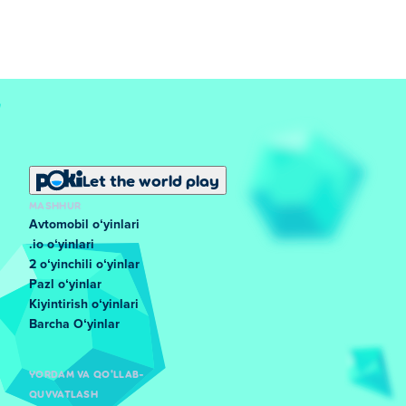
Let the world play
MASHHUR
Avtomobil oʻyinlari
.io oʻyinlari
2 oʻyinchili oʻyinlar
Pazl oʻyinlar
Kiyintirish oʻyinlari
Barcha Oʻyinlar
YORDAM VA QO'LLAB-
QUVVATLASH