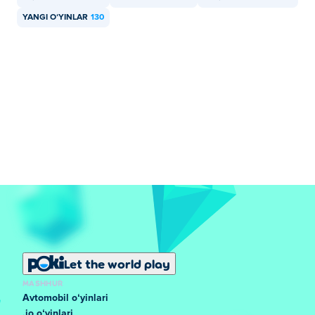
YANGI OʻYINLAR
130
Let the world play
MASHHUR
Avtomobil oʻyinlari
.io oʻyinlari