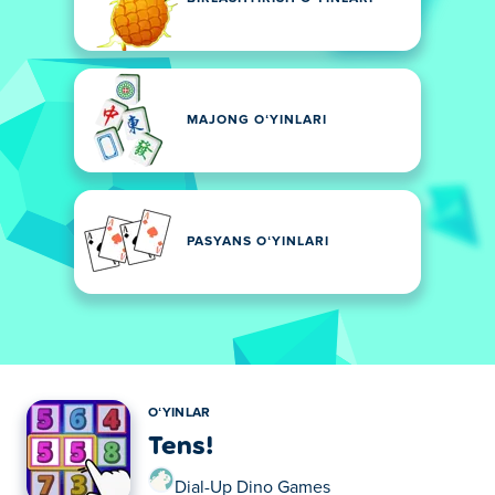
MAJONG OʻYINLARI
PASYANS OʻYINLARI
OʻYINLAR
Tens!
Dial-Up Dino Games