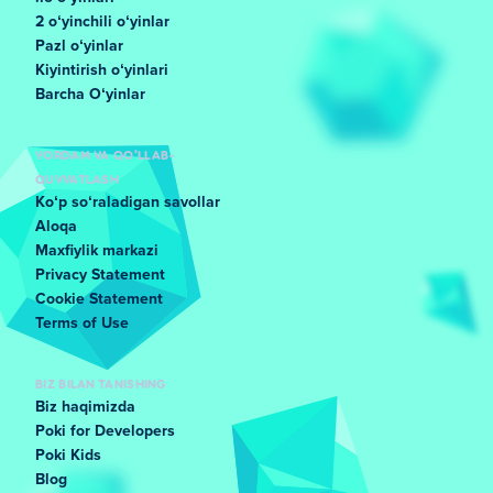
2 oʻyinchili oʻyinlar
Pazl oʻyinlar
Kiyintirish oʻyinlari
Barcha Oʻyinlar
YORDAM VA QO'LLAB-
QUVVATLASH
Koʻp soʻraladigan savollar
Aloqa
Maxfiylik markazi
Privacy Statement
Cookie Statement
Terms of Use
BIZ BILAN TANISHING
Biz haqimizda
Poki for Developers
Poki Kids
Blog