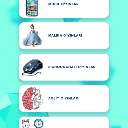
MOBIL OʻYINLAR
MALIKA OʻYINLARI
SICHQONCHALI OʻYINLAR
AQLIY OʻYINLAR