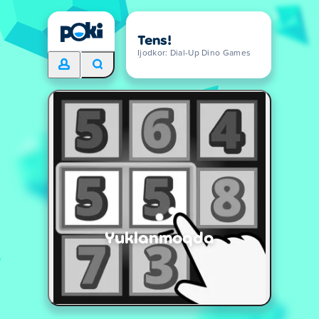
Tens!
Ijodkor: Dial-Up Dino Games
Yuklanmoqda