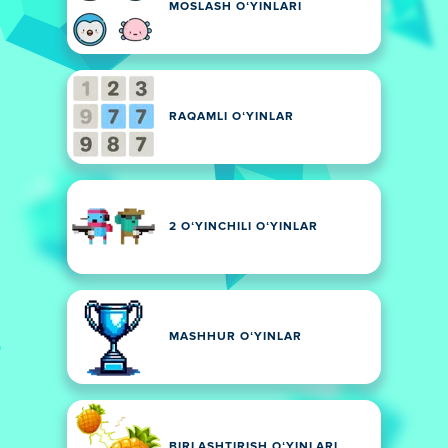
MOSLASH OʻYINLARI
RAQAMLI OʻYINLAR
2 OʻYINCHILI OʻYINLAR
MASHHUR OʻYINLAR
BIRLASHTIRISH OʻYINLARI