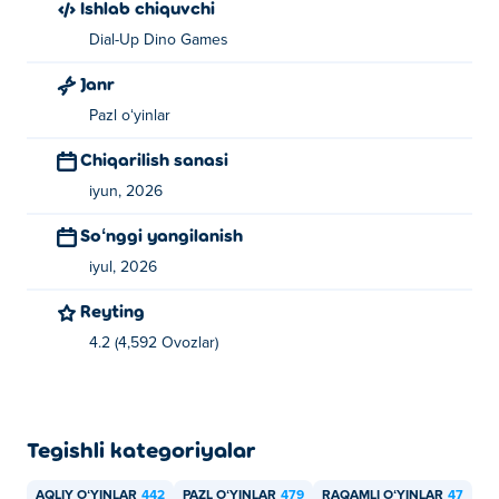
Ishlab chiquvchi
10 tagacha qo'shiladigan guruhlarni tanlash uchun
Dial-Up Dino Games
sichqonchani raqamlar ustiga suring.
Janr
O'nlablarni kim yaratdi!?
Pazl oʻyinlar
O'nlab! o'yini Dial-Up Dino Games tomonidan yaratilgan.
Chiqarilish sanasi
Bu ularning Poki!dagi birinchi o'yini.
iyun, 2026
Qanday qilib Tens! ni bepul o'ynashim
Soʻnggi yangilanish
mumkin?
iyul, 2026
Siz Poki saytida Tens! oʻyinini bepul oʻynashingiz
Reyting
mumkin.
4.2 (4,592 Ovozlar)
Mobil qurilmalarda va kompyuterda Tens!
o'ynay olamanmi?
"Tens!" o'yinini kompyuteringizda va telefonlar va
Tegishli kategoriyalar
planshetlar kabi mobil qurilmalarda o'ynash mumkin.
AQLIY OʻYINLAR
442
PAZL OʻYINLAR
479
RAQAMLI OʻYINLAR
47