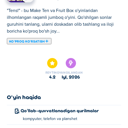
"Tens!" - bu Make Ten va Fruit Box o'yinlaridan
ilhomlangan raqamli jumboq o'yini. Qo'shilgan sonlar
guruhini tanlang, ularni doskadan olib tashlang va iloji
boricha ko'proq bo'sh joy...
KOʻPROQ KOʻRSATISH
"Tens!" - bu Make Ten va Fruit Box o'yinlaridan
ilhomlangan raqamli jumboq o'yini. Qo'shilgan sonlar
guruhini tanlang, ularni doskadan olib tashlang va iloji
boricha ko'proq bo'sh joy yarating. Sizni shoshiltiradigan
REYTING
YANGILANGAN
taymersiz, bu strategiya tezlikdan ko'ra muhimroq bo'lgan
4.2
iyl, 2026
xotirjam va qoniqarli zen tajribasi. Qoqilib qolganingizda
ishoralardan foydalaning va eng yaxshi kombinatsiyalarni
qidirishda davom eting. Sekinlashing, oldindan o'ylang va
Oʻyin haqida
doskani qancha vaqt toza saqlashingiz mumkinligini
ko'ring!
Qoʻllab-quvvatlanadigan qurilmalar
kompyuter, telefon va planshet
O'nlab o'yinlarni qanday o'ynash kerak!?