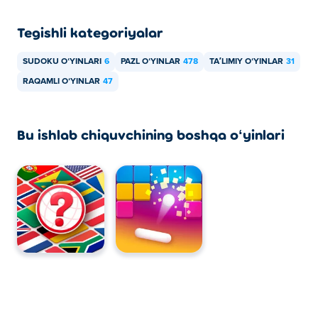
Tegishli kategoriyalar
SUDOKU OʻYINLARI
6
PAZL OʻYINLAR
478
TAʼLIMIY OʻYINLAR
31
RAQAMLI OʻYINLAR
47
Bu ishlab chiquvchining boshqa oʻyinlari