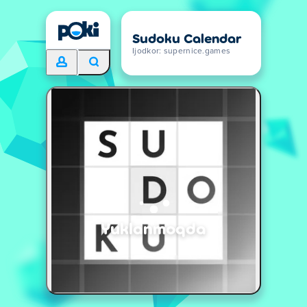
Sudoku Calendar
Ijodkor: supernice.games
Yuklanmoqda