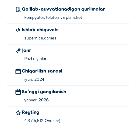
Qoʻllab-quvvatlanadigan qurilmalar
kompyuter, telefon va planshet
Ishlab chiquvchi
supernice.games
Janr
Pazl oʻyinlar
Chiqarilish sanasi
iyun, 2024
Soʻnggi yangilanish
yanvar, 2026
Reyting
4.3 (15,512 Ovozlar)