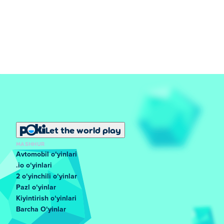
Let the world play
MASHHUR
Avtomobil oʻyinlari
.io oʻyinlari
2 oʻyinchili oʻyinlar
Pazl oʻyinlar
Kiyintirish oʻyinlari
Barcha Oʻyinlar