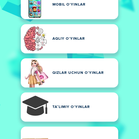
MOBIL OʻYINLAR
AQLIY OʻYINLAR
QIZLAR UCHUN OʻYINLAR
TAʼLIMIY OʻYINLAR