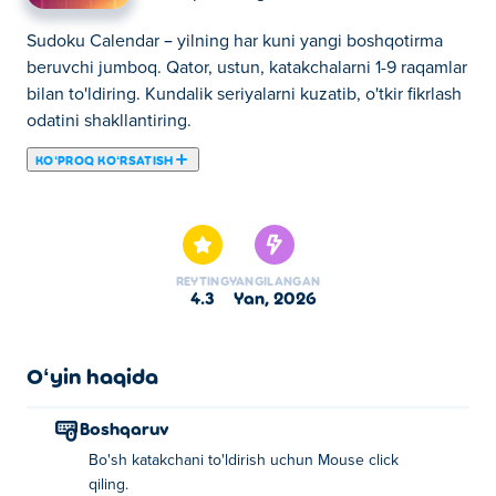
Sudoku Calendar – yilning har kuni yangi boshqotirma
beruvchi jumboq. Qator, ustun, katakchalarni 1-9 raqamlar
bilan to'ldiring. Kundalik seriyalarni kuzatib, o'tkir fikrlash
odatini shakllantiring.
KOʻPROQ KOʻRSATISH
Bu yerda siz Sudoku Calendar o'ynashingiz mumkin.
Sudoku Calendar bizning tanlangan Sudoku oʻyinlari
larimizdan biridir.
REYTING
YANGILANGAN
4.3
yan, 2026
Oʻyin haqida
Boshqaruv
Bo'sh katakchani to'ldirish uchun Mouse click
qiling.