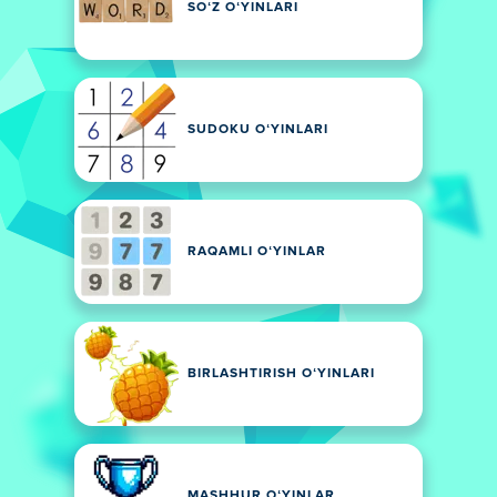
SOʻZ OʻYINLARI
SUDOKU OʻYINLARI
RAQAMLI OʻYINLAR
BIRLASHTIRISH OʻYINLARI
MASHHUR OʻYINLAR