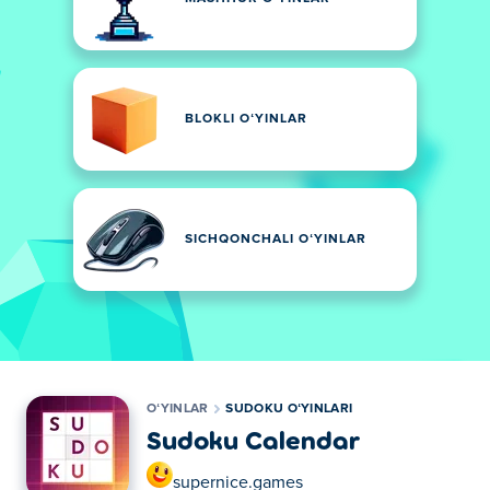
BLOKLI OʻYINLAR
SICHQONCHALI OʻYINLAR
OʻYINLAR
SUDOKU OʻYINLARI
Sudoku Calendar
supernice.games