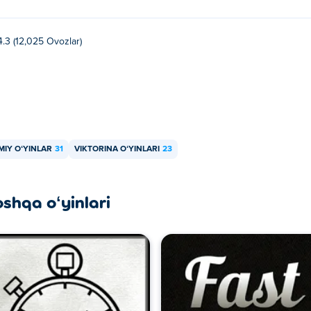
4.3 (12,025 Ovozlar)
IMIY OʻYINLAR
31
VIKTORINA OʻYINLARI
23
oshqa oʻyinlari