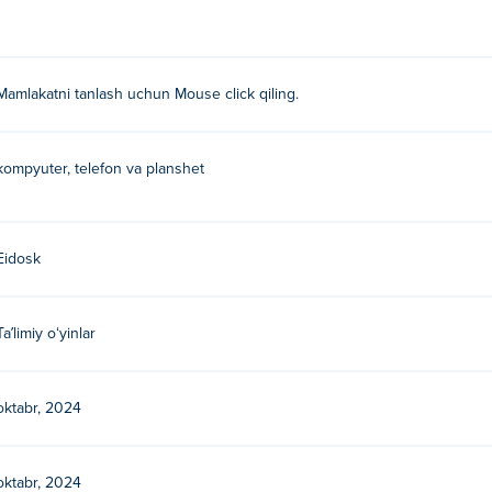
rtingiz qayerda?
onchadan foydalaning!
Mamlakatni tanlash uchun Mouse click qiling.
gan?
nidan yaratilgan. Ularning boshqa o'yinlarini o'ynang Poki:
Ari
kompyuter, telefon va planshet
ynashim mumkin?
Eidosk
inini bepul o'ynashingiz mumkin.
Taʼlimiy oʻyinlar
oktabr, 2024
oktabr, 2024