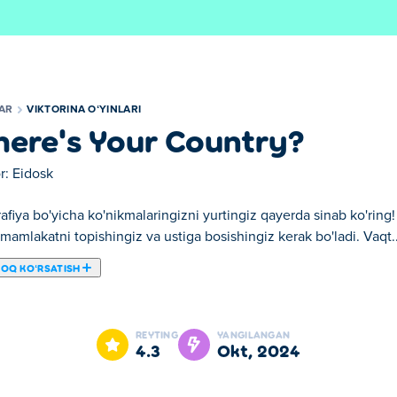
LAR
VIKTORINA OʻYINLARI
ere's Your Country?
r:
Eidosk
fiya bo'yicha ko'nikmalaringizni yurtingiz qayerda sinab ko'ring!
i mamlakatni topishingiz va ustiga bosishingiz kerak bo'ladi. Vaqt..
ROQ KOʻRSATISH
ingiz qayerda sinab ko'ring! Ushbu topologiya viktorina o'yinida s
oldin barcha mamlakatlarni toping va g'alaba qozoning! To'liq dun
REYTING
YANGILANGAN
iy Amerika, Janubiy Amerika, Osiyo, Afrika va Okeaniya xaritasi
4.3
okt, 2024
 ham biladiganlar uchun! Agar tiqilib qolsangiz, tashvishlanmang,
igini aniqlay olasizmi?