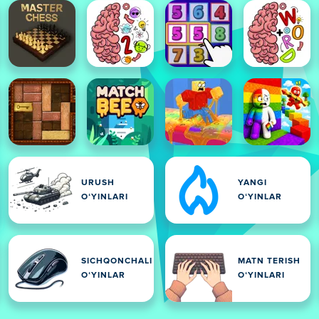
URUSH
YANGI
OʻYINLARI
OʻYINLAR
SICHQONCHALI
MATN TERISH
OʻYINLAR
OʻYINLARI