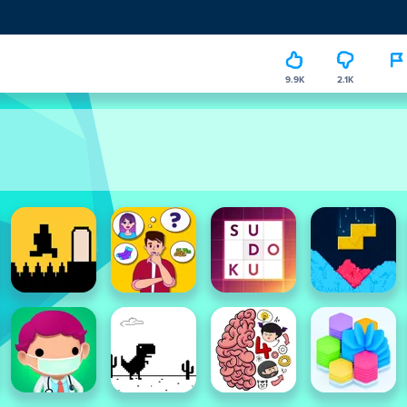
9.9K
2.1K