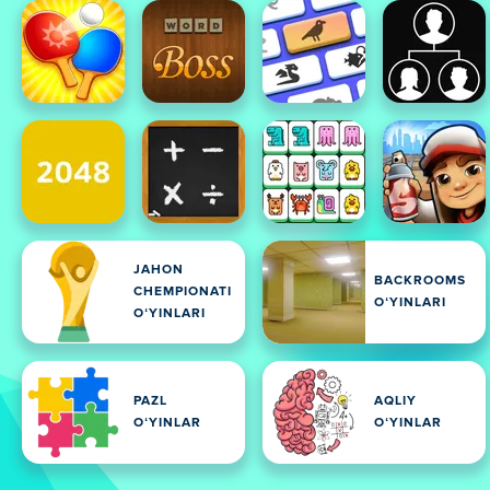
JAHON
BACKROOMS
CHEMPIONATI
OʻYINLARI
OʻYINLARI
PAZL
AQLIY
OʻYINLAR
OʻYINLAR