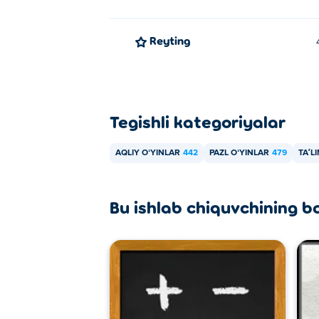
Reyting
Tegishli kategoriyalar
AQLIY OʻYINLAR
442
PAZL OʻYINLAR
479
TAʼL
Bu ishlab chiquvchining b