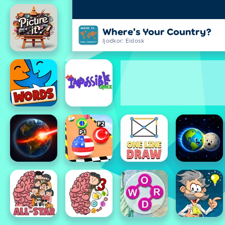
Where's Your Country?
Ijodkor: Eidosk