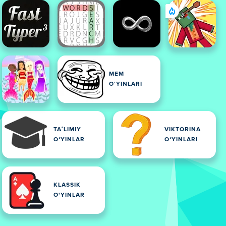
MEM
OʻYINLARI
TAʼLIMIY
VIKTORINA
OʻYINLAR
OʻYINLARI
KLASSIK
O'YINLAR