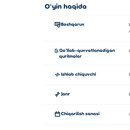
Oʻyin haqida
Boshqaruv
Qoʻllab-quvvatlanadigan
qurilmalar
Ishlab chiquvchi
Janr
Chiqarilish sanasi