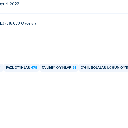
aprel, 2022
4.3 (318,079 Ovozlar)
1
PAZL OʻYINLAR
478
TAʼLIMIY OʻYINLAR
31
OʻGʻIL BOLALAR UCHUN OʻY