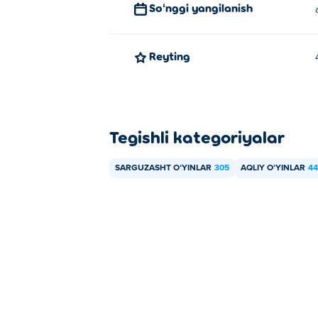
Soʻnggi yangilanish
Reyting
Tegishli kategoriyalar
SARGUZASHT OʻYINLAR
305
AQLIY OʻYINLAR
44