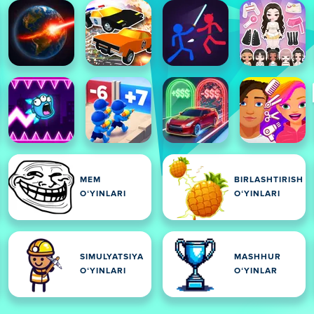
MEM
BIRLASHTIRISH
OʻYINLARI
OʻYINLARI
SIMULYATSIYA
MASHHUR
OʻYINLARI
OʻYINLAR