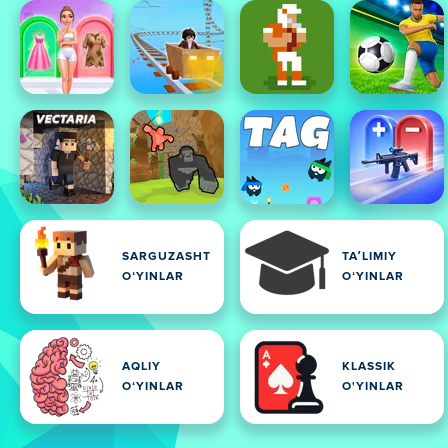
SARGUZASHT
TAʼLIMIY
OʻYINLAR
OʻYINLAR
AQLIY
KLASSIK
OʻYINLAR
O'YINLAR