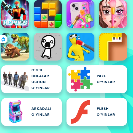
OʻGʻIL
BOLALAR
PAZL
UCHUN
OʻYINLAR
OʻYINLAR
ARKADALI
FLESH
OʻYINLAR
OʻYINLAR