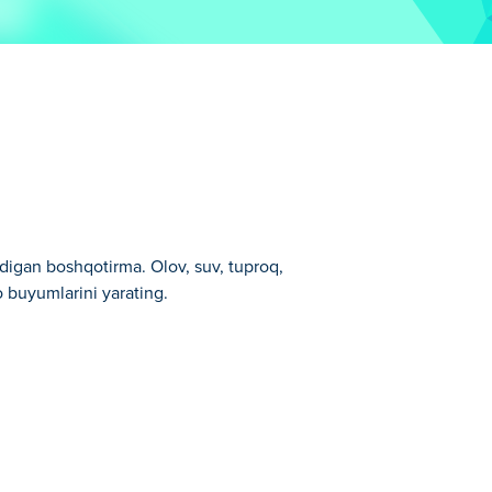
tadigan boshqotirma. Olov, suv, tuproq,
 buyumlarini yarating.
dan biridir.