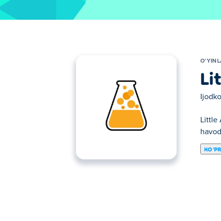
OʻYIN
Li
Ijodko
Little
havod
KOʻP
Bu yerda siz Little Alchemy 2 o'ynashingiz