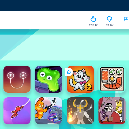
265.1K
53.0K