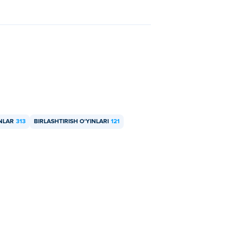
INLAR
313
BIRLASHTIRISH OʻYINLARI
121