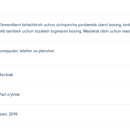
Elementlarni birlashtirish uchun sichqoncha yordamida ularni bosing, tor
olib tashlash uchun tozalash tugmasini bosing. Maslahat olish uchun masl
kompyuter, telefon va planshet
Recloak
Pazl oʻyinlar
mart, 2019