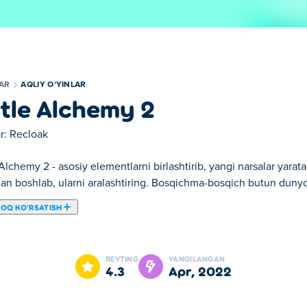
LAR
AQLIY OʻYINLAR
ttle Alchemy 2
r:
Recloak
 Alchemy 2 - asosiy elementlarni birlashtirib, yangi narsalar yara
an boshlab, ularni aralashtiring. Bosqichma-bosqich butun dunyo
ROQ KOʻRSATISH
 mumkin. Little Alchemy 2 bizning tanlangan Aqliy oʻyinlar larimiz
REYTING
YANGILANGAN
4.3
apr, 2022