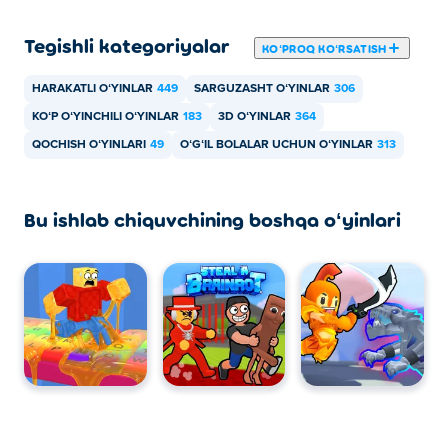
mumkin.
Tegishli kategoriyalar
KOʻPROQ KOʻRSATISH
Do'stim bilan Escape From Spider o'ynay
olamanmi?
HARAKATLI OʻYINLAR
449
SARGUZASHT OʻYINLAR
306
KOʻP OʻYINCHILI OʻYINLAR
183
3D OʻYINLAR
364
Ha! Escape From Spider - bu ko'p o'yinchi o'yinidir,
QOCHISH OʻYINLARI
49
OʻGʻIL BOLALAR UCHUN OʻYINLAR
313
shuning uchun siz do'stlaringiz bilan onlayn o'ynashingiz
mumkin!
Bu ishlab chiquvchining boshqa oʻyinlari