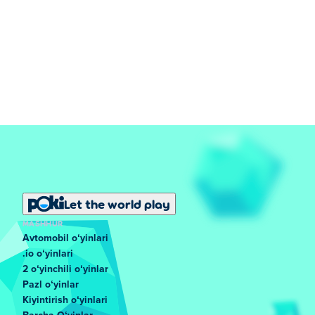
Let the world play
MASHHUR
Avtomobil oʻyinlari
.io oʻyinlari
2 oʻyinchili oʻyinlar
Pazl oʻyinlar
Kiyintirish oʻyinlari