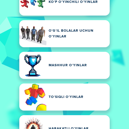
KOʻP OʻYINCHILI OʻYINLAR
OʻGʻIL BOLALAR UCHUN
OʻYINLAR
MASHHUR OʻYINLAR
TOʻSIQLI OʻYINLAR
HARAKATLI OʻYINLAR