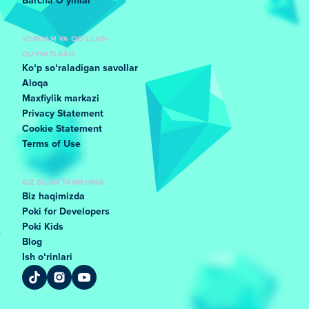
Barcha Oʻyinlar
YORDAM VA QO'LLAB-
QUVVATLASH
Koʻp soʻraladigan savollar
Aloqa
Maxfiylik markazi
Privacy Statement
Cookie Statement
Terms of Use
BIZ BILAN TANISHING
Biz haqimizda
Poki for Developers
Poki Kids
Blog
Ish oʻrinlari