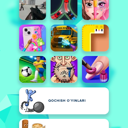
QOCHISH OʻYINLARI