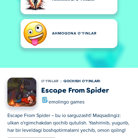
AHMOQONA OʻYINLAR
OʻYINLAR
QOCHISH OʻYINLARI
Escape From Spider
emolingo games
Escape From Spider – bu io sarguzasht! Maqsadingiz:
ulkan o'rgimchakdan qochib qutulish. Yashirinib, yugurib,
har bir leveldagi boshqotirmalarni yechib, omon qoling!