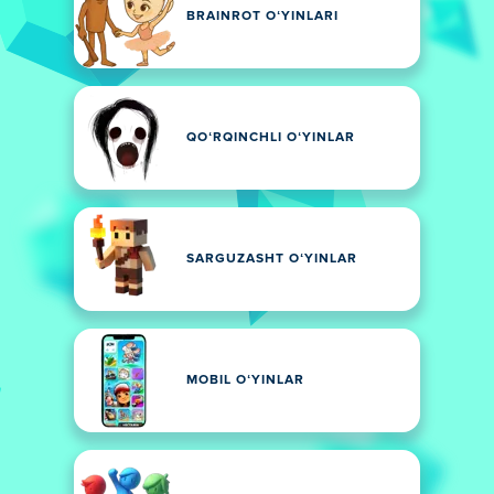
BRAINROT OʻYINLARI
QOʻRQINCHLI OʻYINLAR
SARGUZASHT OʻYINLAR
MOBIL OʻYINLAR